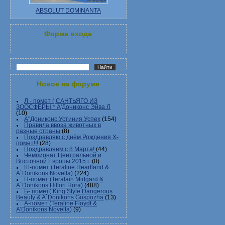
ABSOLUT DOMINANTA
Форма входа
Новое на форуме
Л - помет ( САНТЬЯГО ИЗ
ЗООСФЕРЫ * А'Дониконс Эйва Л
(10)
А"Дониконс Устиния Успех
(154)
Правила ввоза животных в
разные страны
(8)
Поздравляю с днём Рождения Х-
помет!!!
(28)
Поздравляем с 8 Марта!
(44)
Чемпионат Центральной и
Восточной Европы 2015 г.
(0)
Ш-помет (Teraline Heartland &
A`Donikons Novella)
(224)
Н-помет (Teralain Midgard &
A`Donikons Hillori Hora)
(488)
Б- помет( King Style Dangerous
Beauty & A`Donikons Gospozha
(13)
А-помет (Teraline Floydt &
A'Donikons Novella)
(9)