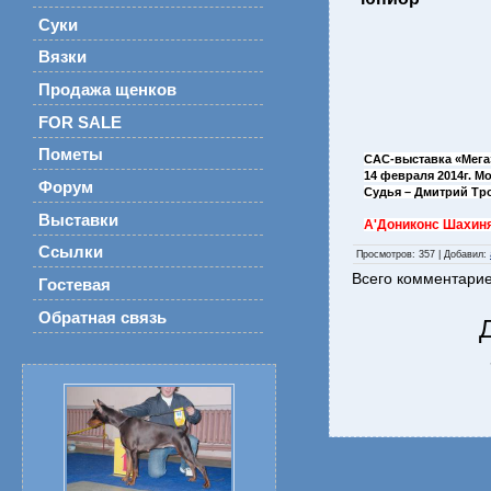
Суки
Вязки
Продажа щенков
FOR SALE
Пометы
САС-выставка «Мега
14 февраля 2014г. М
Форум
Судья – Дмитрий Т
Выставки
А'Дониконс Шахин
Ссылки
Просмотров
: 357 |
Добавил
:
Всего комментари
Гостевая
Обратная связь