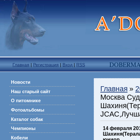
DOBERM
Главная
|
Регистрация
|
Вход
|
RSS
Новости
Главная
»
2
Наш старый сайт
Москва Суд
О питомнике
Шахиня(Тер
Фотоальбомы
JCAC,Лучша
Каталог собак
14 февраля 20
Чемпионы
Шахиня(Терала
Кобели
юниор