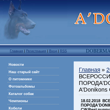
DOBERM
Главная
|
Регистрация
|
Вход
|
RSS
Новости
Главная
»
2
Наш старый сайт
ВСЕРОССИ
О питомнике
ПОРОДA'DON
Фотоальбомы
A'Donikons 
Каталог собак
18.02.2018 
Чемпионы
ПОРОДA'DONIKO
Кобели
CW,Best puppy