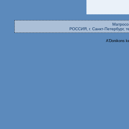
Матросо
РОССИЯ, г. Санкт-Петербург, те
A'Donikons k