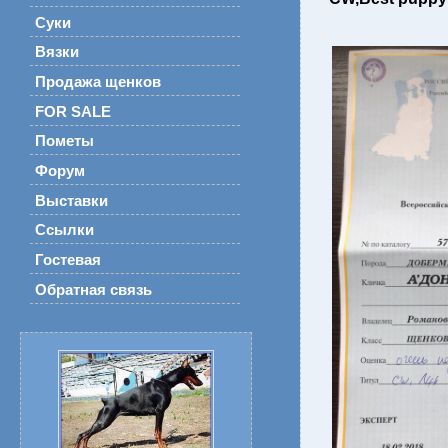
Суки
Вязки
Продажа щенков
FOR SALE
Пометы
Форум
Выставки
Ссылки
Гостевая
Обратная связь