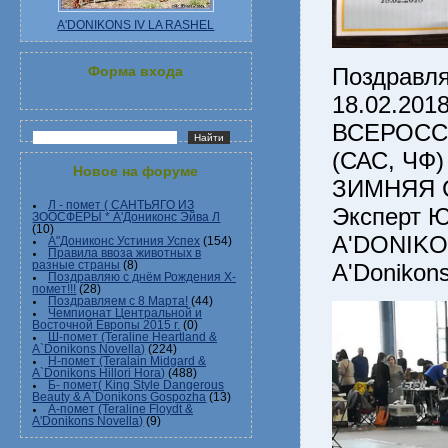
A'DONIKONS IV LA RASHEL
Поздравля
Форма входа
18.02.201
ВСЕРОСС
(САС, ЧФ)
Новое на форуме
ЗИМНЯЯ 
Л - помет ( САНТЬЯГО ИЗ
Эксперт 
ЗООСФЕРЫ * А'Дониконс Эйва Л
(10)
A'DONIKON
А"Дониконс Устиния Успех
(154)
Правила ввоза животных в
A'Donikons
разные страны
(8)
Поздравляю с днём Рождения Х-
помет!!!
(28)
Поздравляем с 8 Марта!
(44)
Чемпионат Центральной и
Восточной Европы 2015 г.
(0)
Ш-помет (Teraline Heartland &
A`Donikons Novella)
(224)
Н-помет (Teralain Midgard &
A`Donikons Hillori Hora)
(488)
Б- помет( King Style Dangerous
Beauty & A`Donikons Gospozha
(13)
А-помет (Teraline Floydt &
A'Donikons Novella)
(9)