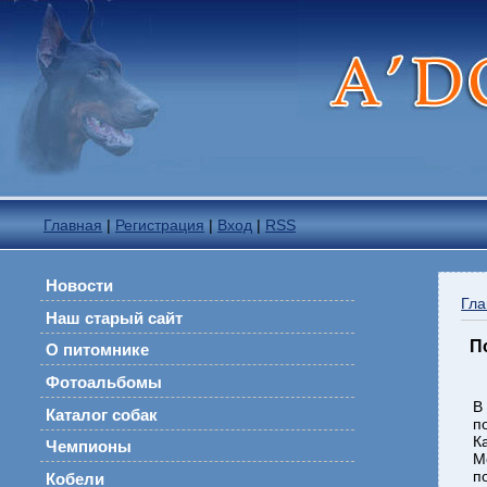
Главная
|
Регистрация
|
Вход
|
RSS
Новости
Гла
Наш старый сайт
П
О питомнике
Фотоальбомы
В
Каталог собак
п
К
Чемпионы
М
п
Кобели