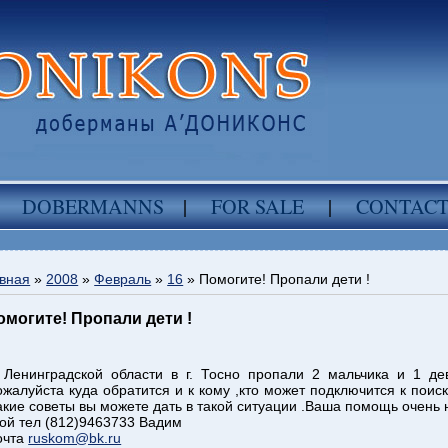
DOBERMANNS
|
FOR SALE
|
CONTAC
вная
»
2008
»
Февраль
»
16
» Помогите! Пропали дети !
омогите! Пропали дети !
 Ленинградской области в г. Тосно пропали 2 мальчика и 1 де
ожалуйста куда обратится и к кому ,кто может подключится к поис
акие советы вы можете дать в такой ситуации .Ваша помощь очень
ой тел (812)9463733 Вадим
очта
ruskom@bk.ru