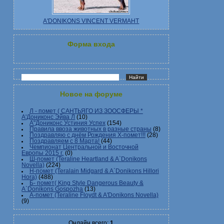
A'DONIKONS VINCENT VERMAHT
Форма входа
Новое на форуме
Л - помет ( САНТЬЯГО ИЗ ЗООСФЕРЫ *
А'Дониконс Эйва Л
(10)
А"Дониконс Устиния Успех
(154)
Правила ввоза животных в разные страны
(8)
Поздравляю с днём Рождения Х-помет!!!
(28)
Поздравляем с 8 Марта!
(44)
Чемпионат Центральной и Восточной
Европы 2015 г.
(0)
Ш-помет (Teraline Heartland & A`Donikons
Novella)
(224)
Н-помет (Teralain Midgard & A`Donikons Hillori
Hora)
(488)
Б- помет( King Style Dangerous Beauty &
A`Donikons Gospozha
(13)
А-помет (Teraline Floydt & A'Donikons Novella)
(9)
Онлайн всего:
1