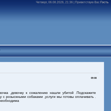
Четверг, 06.08.2026, 21:36 |
Приветствую Вас
Гость
T
09:08
вочка ,девочку к сожалению нашли убитой .Подскажите
ку с розыскными собаками ,услуги мы готовы оплачивать .
 необходима