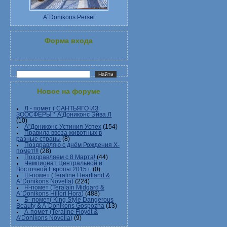
A`Donikons Persei
Форма входа
Новое на форуме
Л - помет ( САНТЬЯГО ИЗ
ЗООСФЕРЫ * А'Дониконс Эйва Л
(10)
А"Дониконс Устиния Успех
(154)
Правила ввоза животных в
разные страны
(8)
Поздравляю с днём Рождения Х-
помет!!!
(28)
Поздравляем с 8 Марта!
(44)
Чемпионат Центральной и
Восточной Европы 2015 г.
(0)
Ш-помет (Teraline Heartland &
A`Donikons Novella)
(224)
Н-помет (Teralain Midgard &
A`Donikons Hillori Hora)
(488)
Б- помет( King Style Dangerous
Beauty & A`Donikons Gospozha
(13)
А-помет (Teraline Floydt &
A'Donikons Novella)
(9)