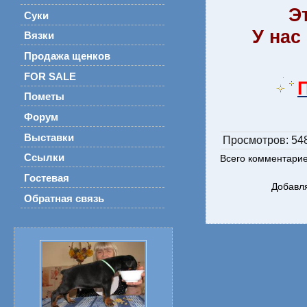
Э
Суки
У нас
Вязки
Продажа щенков
FOR SALE
Пометы
Форум
Выставки
Просмотров
: 54
Ссылки
Всего комментари
Гостевая
Добавля
Обратная связь