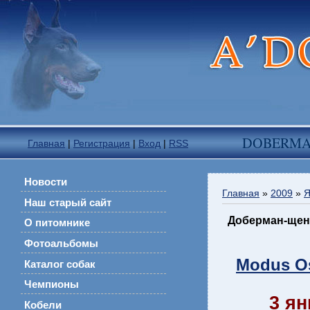
DOBERM
Главная
|
Регистрация
|
Вход
|
RSS
Новости
Главная
»
2009
»
Я
Наш старый сайт
Доберман-щен
О питомнике
Фотоальбомы
Modus O
Каталог собак
Чемпионы
3 ян
Кобели