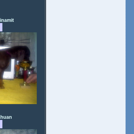
namit
huan