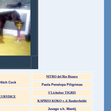
NITRO
del
Rio
Bianco
Hitch Cock
Paola Penelopa Piligrimas
S'Lichobor
TIGRIS
EURYDICE
KAPRISS KOKO v. d.
Rauberhohle
Juvago v.h. Wantij