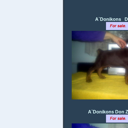
A`Donikons
Di
A`Donikons Don Z