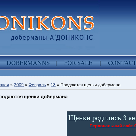
DOBERMANNS
|
FOR SALE
|
CONTAC
вная
»
2009
»
Февраль
»
13
» Продаются щенки добермана
родаются щенки добермана
Щенки родились 3 ян
Персональный сайт 