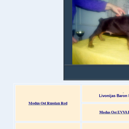
Livonijas Baron 
Modus
Ost Russ
ian
Red
Modus
Ost
EVVA 