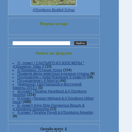
A'Donikons Biutifull Dzhaz
Форма входа
Новое на форуме
Л - помет ( САНТЬЯГО ИЗ ЗООСФЕРЫ *
А'Дониконс Эйва Л
(10)
А"Дониконс Устиния Успех
(154)
Правила ввоза животных в разные страны
(8)
Поздравляю с днём Рождения Х-помет!!!
(28)
Поздравляем с 8 Марта!
(44)
Чемпионат Центральной и Восточной
Европы 2015 г.
(0)
Ш-помет (Teraline Heartland & A`Donikons
Novella)
(224)
Н-помет (Teralain Midgard & A`Donikons Hillori
Hora)
(488)
Б- помет( King Style Dangerous Beauty &
A`Donikons Gospozha
(13)
А-помет (Teraline Floydt & A'Donikons Novella)
(9)
Онлайн всего:
1