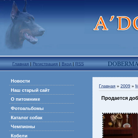
DOBERM
Главная
|
Регистрация
|
Вход
|
RSS
Новости
Главная
»
2009
»
М
Наш старый сайт
Продается доб
О питомнике
Фотоальбомы
Каталог собак
Чемпионы
Кобели