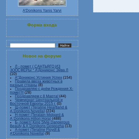
A'Donikons Yanis Yarvi
Форма входа
Новое на форуме
Л - помет ( САНТЬЯГО ИЗ
ЗООСФЕРЫ * А'Дониконс Эйва Л
(10)
А"Дониконс Устиния Успех
(154)
Правила ввоза животных в
разные страны
(8)
Поздравляю с днём Рождения Х-
помет!!!
(28)
Поздравляем с 8 Марта!
(44)
Чемпионат Центральной и
Восточной Европы 2015 г.
(0)
Ш-помет (Teraline Heartland &
A`Donikons Novella)
(224)
Н-помет (Teralain Midgard &
A`Donikons Hillori Hora)
(488)
Б- помет( King Style Dangerous
Beauty & A`Donikons Gospozha
(13)
А-помет (Teraline Floydt &
A'Donikons Novella)
(9)