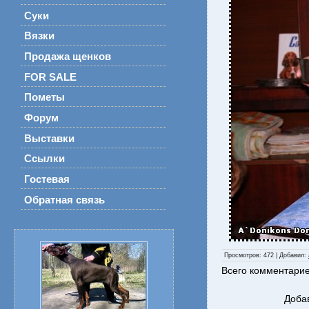
Суки
Вязки
Продажа щенков
FOR SALE
Пометы
Форум
Выставки
Ссылки
Гостевая
Обратная связь
Просмотров
: 472 |
Добавил
:
Всего комментари
Доба