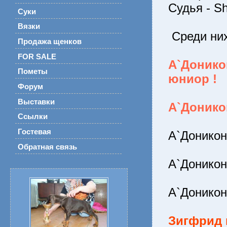
Судья - Sh
Суки
Вязки
Среди них
Продажа щенков
FOR SALE
А`Доник
Пометы
юниор !
Форум
Выставки
А`Донико
Ссылки
Гостевая
А`Доникон
Обратная связь
А`Доникон
А`Доникон
Зигфрид 