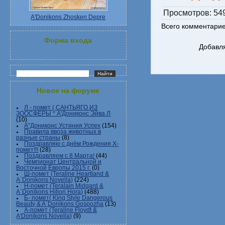
Просмотров
: 54
A'Donikons Zhosken Depre
Всего комментари
Форма входа
Добавля
Новое на форуме
Л - помет ( САНТЬЯГО ИЗ
ЗООСФЕРЫ * А'Дониконс Эйва Л
(10)
А"Дониконс Устиния Успех
(154)
Правила ввоза животных в
разные страны
(8)
Поздравляю с днём Рождения Х-
помет!!!
(28)
Поздравляем с 8 Марта!
(44)
Чемпионат Центральной и
Восточной Европы 2015 г.
(0)
Ш-помет (Teraline Heartland &
A`Donikons Novella)
(224)
Н-помет (Teralain Midgard &
A`Donikons Hillori Hora)
(488)
Б- помет( King Style Dangerous
Beauty & A`Donikons Gospozha
(13)
А-помет (Teraline Floydt &
A'Donikons Novella)
(9)