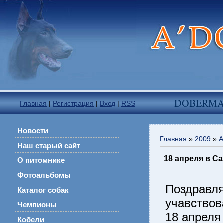
DOBERM
Главная
|
Регистрация
|
Вход
|
RSS
Новости
Главная
»
2009
»
А
Наш старый сайт
18 апреля в С
О питомнике
Фотоальбомы
Поздрав
Каталог собак
учавствов
Чемпионы
18 апреля
Кобели