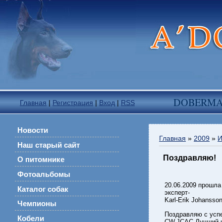
DOBERM
Главная
|
Регистрация
|
Вход
|
RSS
Новости
Главная
»
2009
»
И
Наш старый сайт
Поздравляю!
О питомнике
Фотоальбомы
20.06.2009 прошл
Каталог собак
эксперт-
Karl-Erik Johansso
Чемпионы
Поздравляю с усп
Кобели
CW,JCAC,Лучший ю