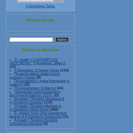
A`Donikons Tajna
Форма входа
Новое на форуме
Л - помет ( САНТЬЯГО ИЗ
ЗООСФЕРЫ * А'Дониконс Эйва Л
(10)
А"Дониконс Устиния Успех
(154)
Правила ввоза животных в
разные страны
(8)
Поздравляю с днём Рождения Х-
помет!!!
(28)
Поздравляем с 8 Марта!
(44)
Чемпионат Центральной и
Восточной Европы 2015 г.
(0)
Ш-помет (Teraline Heartland &
A`Donikons Novella)
(224)
Н-помет (Teralain Midgard &
A`Donikons Hillori Hora)
(488)
Б- помет( King Style Dangerous
Beauty & A`Donikons Gospozha
(13)
А-помет (Teraline Floydt &
A'Donikons Novella)
(9)