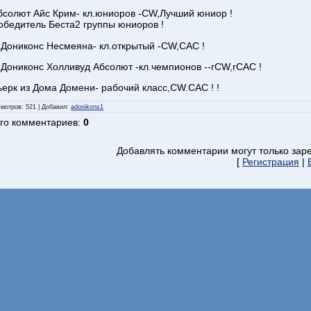
бсолют Айс Крим- кл.юниоров -CW,Лучший юниор !
обедитель Беста2 группы юниоров !
`Дониконс Несмеяна- кл.открытый -CW,САС !
`Дониконс Холливуд Абсолют -кл.чемпионов --гCW,rСАС !
ьерк из Дома Домени- рабочий класс,CW.САС ! !
смотров
: 521 |
Добавил
:
adonikons1
го комментариев
:
0
Добавлять комментарии могут только зар
[
Регистрация
|