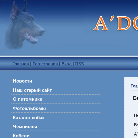
Главная
|
Регистрация
|
Вход
|
RSS
Новости
Гла
Наш старый сайт
Б
О питомнике
Фотоальбомы
П
Каталог собак
В
Чемпионы
А
Кобели