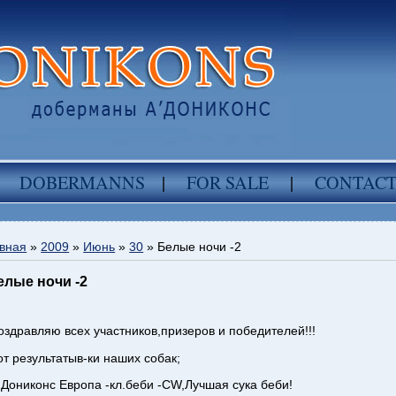
DOBERMANNS
|
FOR SALE
|
CONTAC
вная
»
2009
»
Июнь
»
30
» Белые ночи -2
елые ночи -2
оздравляю всех участников,призеров и победителей!!!
от результатыв-ки наших собак;
`Дониконс Европа -кл.беби -CW,Лучшая сука беби!