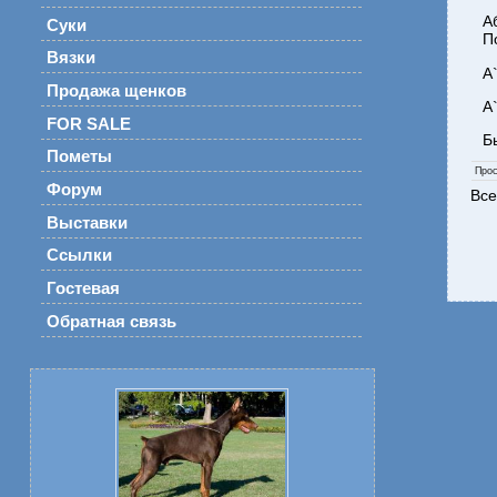
А
Суки
П
Вязки
А
Продажа щенков
А
FOR SALE
Б
Пометы
Про
Форум
Все
Выставки
Ссылки
Гостевая
Обратная связь