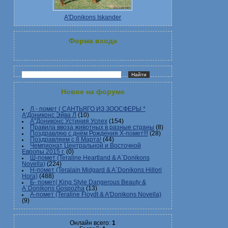
A'Donikons Iskander
Форма входа
Новое на форуме
Л - помет ( САНТЬЯГО ИЗ ЗООСФЕРЫ *
А'Дониконс Эйва Л
(10)
А"Дониконс Устиния Успех
(154)
Правила ввоза животных в разные страны
(8)
Поздравляю с днём Рождения Х-помет!!!
(28)
Поздравляем с 8 Марта!
(44)
Чемпионат Центральной и Восточной
Европы 2015 г.
(0)
Ш-помет (Teraline Heartland & A`Donikons
Novella)
(224)
Н-помет (Teralain Midgard & A`Donikons Hillori
Hora)
(488)
Б- помет( King Style Dangerous Beauty &
A`Donikons Gospozha
(13)
А-помет (Teraline Floydt & A'Donikons Novella)
(9)
Онлайн всего:
1