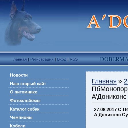
DOBERM
Главная
|
Регистрация
|
Вход
|
RSS
Новости
Главная
»
2
Наш старый сайт
ПбМонопоро
О питомнике
А'Дониконс
Фотоальбомы
Каталог собак
27.08.2017 С-
А'Дониконс Су
Чемпионы
Кобели