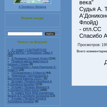
века"
A`Donikons Olimpiya
Судья А. 
А'Донико
Форма входа
Флойд)
- отл.СС
Спасибо А
Новое на форуме
Просмотров
: 19
Л - помет ( САНТЬЯГО ИЗ
Всего комментари
ЗООСФЕРЫ * А'Дониконс Эйва Л
(10)
А"Дониконс Устиния Успех
(154)
Правила ввоза животных в
разные страны
(8)
Поздравляю с днём Рождения Х-
помет!!!
(28)
Поздравляем с 8 Марта!
(44)
Чемпионат Центральной и
Восточной Европы 2015 г.
(0)
Ш-помет (Teraline Heartland &
A`Donikons Novella)
(224)
Н-помет (Teralain Midgard &
A`Donikons Hillori Hora)
(488)
Б- помет( King Style Dangerous
Beauty & A`Donikons Gospozha
(13)
А-помет (Teraline Floydt &
A'Donikons Novella)
(9)