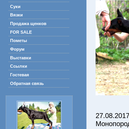
Суки
Вязки
Продажа щенков
FOR SALE
Пометы
Форум
Выставки
Ссылки
Гостевая
Обратная связь
27.08.201
Монопоро