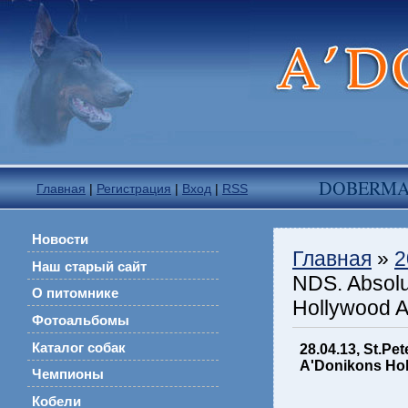
DOBERM
Главная
|
Регистрация
|
Вход
|
RSS
Новости
Главная
»
2
Наш старый сайт
NDS. Absolu
О питомнике
Hollywood Ab
Фотоальбомы
Каталог собак
28.04.13, St.Pe
A'Donikons Holl
Чемпионы
Кобели