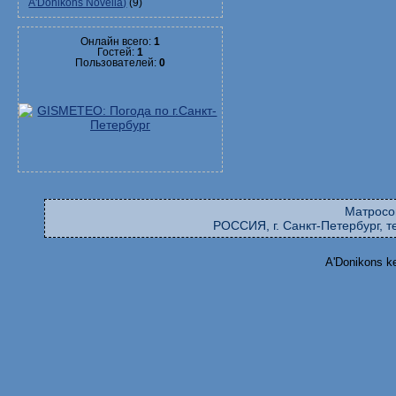
A'Donikons Novella)
(9)
Онлайн всего:
1
Гостей:
1
Пользователей:
0
Матросо
РОССИЯ, г. Санкт-Петербург, те
A'Donikons k