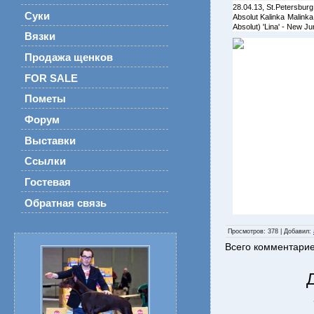
28.04.13, St.Petersbur
Суки
Absolut Kalinka Malinka
Absolut) 'Lina' - New J
Вязки
Продажа щенков
FOR SALE
Пометы
Форум
Выставки
Ссылки
Гостевая
Обратная связь
Просмотров
: 378 |
Добавил
:
Всего комментари