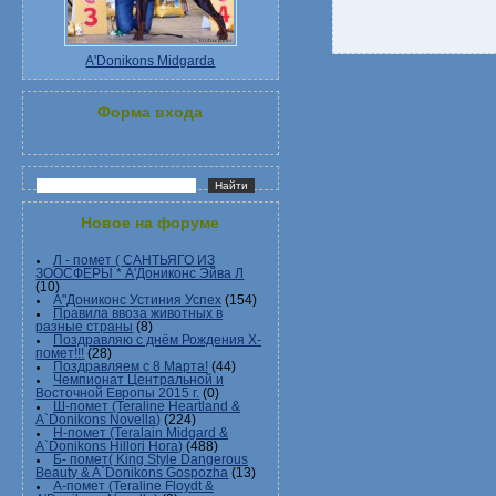
A'Donikons Midgarda
Форма входа
Новое на форуме
Л - помет ( САНТЬЯГО ИЗ
ЗООСФЕРЫ * А'Дониконс Эйва Л
(10)
А"Дониконс Устиния Успех
(154)
Правила ввоза животных в
разные страны
(8)
Поздравляю с днём Рождения Х-
помет!!!
(28)
Поздравляем с 8 Марта!
(44)
Чемпионат Центральной и
Восточной Европы 2015 г.
(0)
Ш-помет (Teraline Heartland &
A`Donikons Novella)
(224)
Н-помет (Teralain Midgard &
A`Donikons Hillori Hora)
(488)
Б- помет( King Style Dangerous
Beauty & A`Donikons Gospozha
(13)
А-помет (Teraline Floydt &