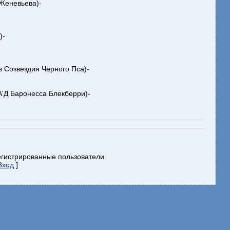
Женевьева)-
)-
з Созвездия Черного Пса)-
'Д Баронесса Блекберри)-
егистрированные пользователи.
Вход
]