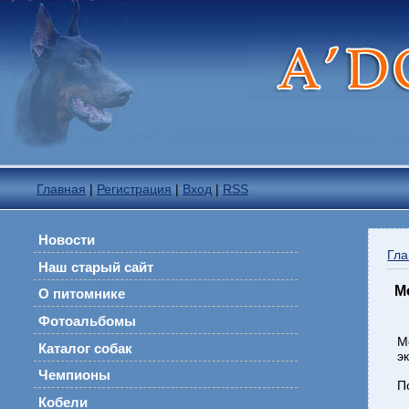
Главная
|
Регистрация
|
Вход
|
RSS
Новости
Гла
Наш старый сайт
М
О питомнике
Фотоальбомы
М
Каталог собак
э
Чемпионы
П
Кобели