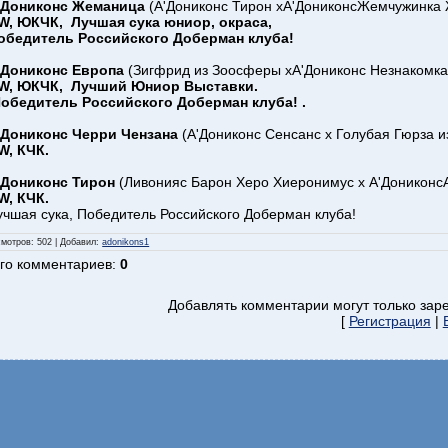
'Дониконс Жеманица
(А'Дониконс Тирон хА'ДониконсЖемчужинка 
W, ЮКЧК, Лучшая сука юниор, окраса,
обедитель Российского Доберман клуба!
'Дониконс Европа
(Зигфрид из Зоосферы хА'Дониконс Незнакомка
W, ЮКЧК, Лучший Юниор Выставки.
обедитель Российского Доберман клуба! .
'Дониконс Черри Чензана
(А'Дониконс Сенсанс х Голубая Гюрза и
W, КЧК.
'Дониконс Тирон
(Ливонияс Барон Херо Хиеронимус х А'ДониконсА
W, КЧК.
учшая сука, Победитель Российского Доберман клуба!
смотров
: 502 |
Добавил
:
adonikons1
го комментариев
:
0
Добавлять комментарии могут только зар
[
Регистрация
|