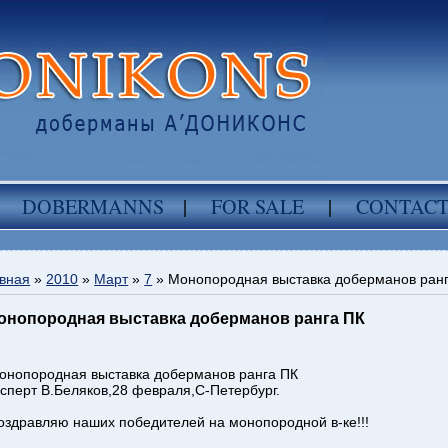
DOBERMANNS
|
FOR SALE
|
CONTAC
вная
»
2010
»
Март
»
7
» Монопородная выставка доберманов ран
онопородная выставка доберманов ранга ПК
онопородная выставка доберманов ранга ПК
ксперт В.Беляков,28 февраля,С-Петербург.
оздравляю наших победителей на монопородной в-ке!!!