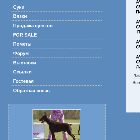
А
C
Суки
П
Вязки
А
Продажа щенков
C
П
FOR SALE
А
Пометы
C
Форум
А
C
Выставки
Л
Ссылки
Про
Гостевая
Все
Обратная связь