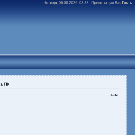
Четверг, 06.08.2026, 03:33 |
Приветствую Вас
Гость
T
га ПК
21:33