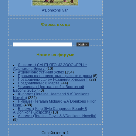
A'Donikons Ivan
Форма входа
Новое на форуме
Л - помет ( САНТЬЯГО ИЗ ЗООСФЕРЫ *
А'Дониконс Эйва Л
(10)
А"Дониконс Устиния Успех
(154)
Правила ввоза животных в разные страны
(8)
Поздравляю с днём Рождения Х-помет!!!
(28)
Поздравляем с 8 Марта!
(44)
Чемпионат Центральной и Восточной
Европы 2015 г.
(0)
Ш-помет (Teraline Heartland & A`Donikons
Novella)
(224)
Н-помет (Teralain Midgard & A`Donikons Hillori
Hora)
(488)
Б- помет( King Style Dangerous Beauty &
A`Donikons Gospozha
(13)
А-помет (Teraline Floydt & A'Donikons Novella)
(9)
Онлайн всего:
1