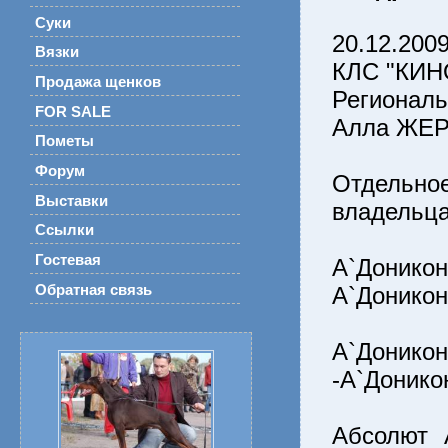
Суки
20.12.200
Вязки
КЛС "КИН
Продажа щенков
Региональ
FOR SALE
Алла ЖЕР
Пометы
Форум
Отдельн
Выставки
владельц
Ссылки
Гостевая
А`Донико
Обратная связь
А`Доникон
А`Донико
-А`Донико
Абсолют 