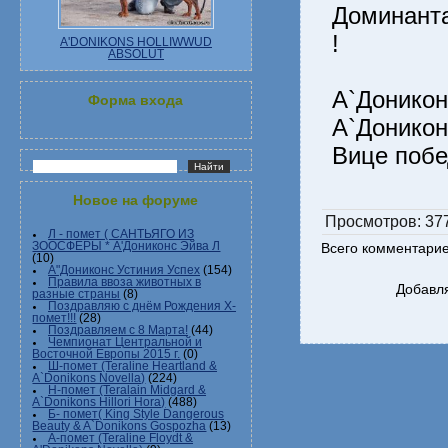
Доминанта
!
A'DONIKONS HOLLIWWUD
ABSOLUT
А`Донико
Форма входа
А`Доникон
Вице побе
Новое на форуме
Просмотров
: 37
Л - помет ( САНТЬЯГО ИЗ
ЗООСФЕРЫ * А'Дониконс Эйва Л
Всего комментари
(10)
А"Дониконс Устиния Успех
(154)
Правила ввоза животных в
Добавля
разные страны
(8)
Поздравляю с днём Рождения Х-
помет!!!
(28)
Поздравляем с 8 Марта!
(44)
Чемпионат Центральной и
Восточной Европы 2015 г.
(0)
Ш-помет (Teraline Heartland &
A`Donikons Novella)
(224)
Н-помет (Teralain Midgard &
A`Donikons Hillori Hora)
(488)
Б- помет( King Style Dangerous
Beauty & A`Donikons Gospozha
(13)
А-помет (Teraline Floydt &