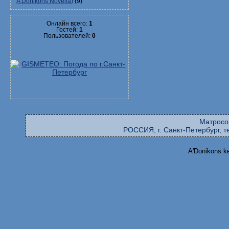
A'Donikons Novella)
(9)
Онлайн всего:
1
Гостей:
1
Пользователей:
0
Матросо
РОССИЯ, г. Санкт-Петербург, те
A'Donikons k