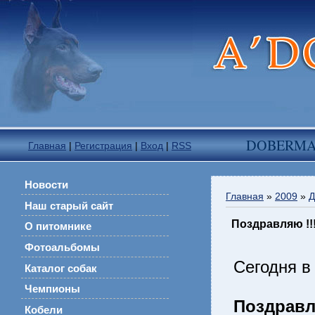
DOBERM
Главная
|
Регистрация
|
Вход
|
RSS
Новости
Главная
»
2009
»
Д
Наш старый сайт
Поздравляю !!!
О питомнике
Фотоальбомы
Сегодня в
Каталог собак
Чемпионы
Поздравл
Кобели