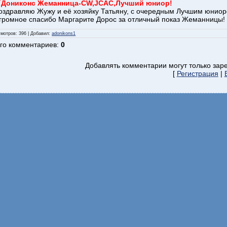
`Дониконс Жеманница-CW,JCAC,Лучший юниор!
оздравляю Жужу и её хозяйку Татьяну, с очередным Лучшим юниоро
громное спасибо Маргарите Дорос за отличный показ Жеманницы!
смотров
: 396 |
Добавил
:
adonikons1
го комментариев
:
0
Добавлять комментарии могут только зар
[
Регистрация
|