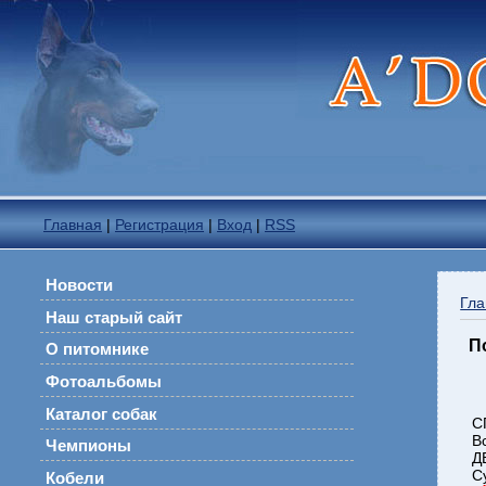
Главная
|
Регистрация
|
Вход
|
RSS
Новости
Гла
Наш старый сайт
П
О питомнике
Фотоальбомы
Каталог собак
С
В
Чемпионы
Д
С
Кобели