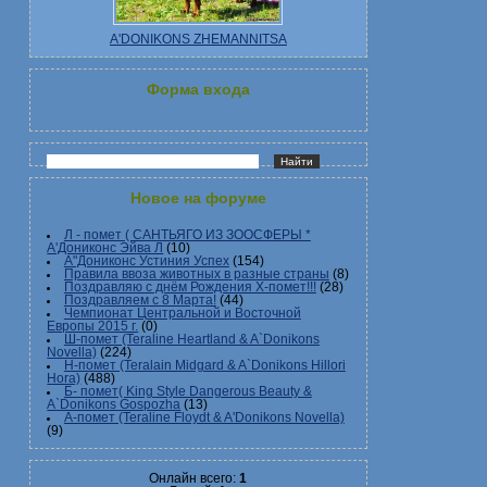
A'DONIKONS ZHEMANNITSA
Форма входа
Новое на форуме
Л - помет ( САНТЬЯГО ИЗ ЗООСФЕРЫ *
А'Дониконс Эйва Л
(10)
А"Дониконс Устиния Успех
(154)
Правила ввоза животных в разные страны
(8)
Поздравляю с днём Рождения Х-помет!!!
(28)
Поздравляем с 8 Марта!
(44)
Чемпионат Центральной и Восточной
Европы 2015 г.
(0)
Ш-помет (Teraline Heartland & A`Donikons
Novella)
(224)
Н-помет (Teralain Midgard & A`Donikons Hillori
Hora)
(488)
Б- помет( King Style Dangerous Beauty &
A`Donikons Gospozha
(13)
А-помет (Teraline Floydt & A'Donikons Novella)
(9)
Онлайн всего:
1