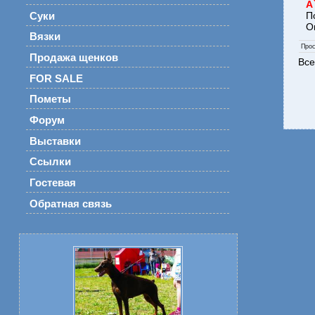
А
П
Суки
О
Вязки
Про
Продажа щенков
Все
FOR SALE
Пометы
Форум
Выставки
Ссылки
Гостевая
Обратная связь