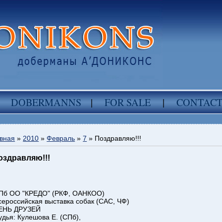
DOBERMANNS
|
FOR SALE
|
CONTAC
вная
»
2010
»
Февраль
»
7
» Поздравляю!!!
оздравляю!!!
Пб ОО "КРЕДО" (РКФ, ОАНКОО)
сероссийская выставка собак (САС, ЧФ)
ЕНЬ ДРУЗЕЙ
удья: Кулешова Е. (СПб),