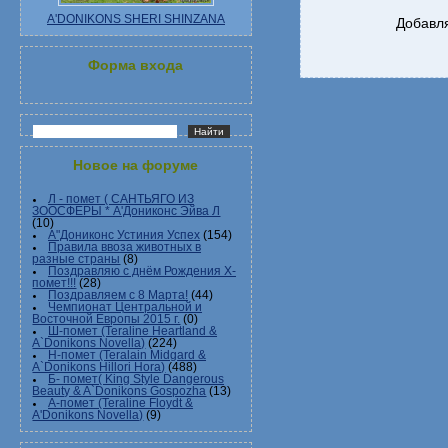
A'DONIKONS SHERI SHINZANA
Добавля
Форма входа
Новое на форуме
Л - помет ( САНТЬЯГО ИЗ
ЗООСФЕРЫ * А'Дониконс Эйва Л
(10)
А"Дониконс Устиния Успех
(154)
Правила ввоза животных в
разные страны
(8)
Поздравляю с днём Рождения Х-
помет!!!
(28)
Поздравляем с 8 Марта!
(44)
Чемпионат Центральной и
Восточной Европы 2015 г.
(0)
Ш-помет (Teraline Heartland &
A`Donikons Novella)
(224)
Н-помет (Teralain Midgard &
A`Donikons Hillori Hora)
(488)
Б- помет( King Style Dangerous
Beauty & A`Donikons Gospozha
(13)
А-помет (Teraline Floydt &
A'Donikons Novella)
(9)