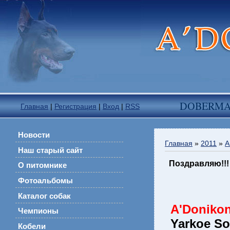
DOBERM
Главная
|
Регистрация
|
Вход
|
RSS
Новости
Главная
»
2011
»
А
Наш старый сайт
Поздравляю!!!
О питомнике
Фотоальбомы
Каталог собак
A'Donikon
Чемпионы
Yarkoe So
Кобели