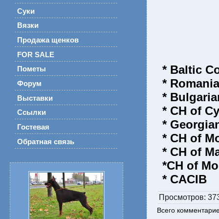
Суки
Вязки
Продажа щенков
FOR SALE
* Baltic 
Пометы
* Romani
Форум
* Bulgari
Выставки
* CH of C
Ссылки
* Georgia
Гостевая
* CH of M
Обратная связь
* CH of M
*CH of Mo
* CACIB
Просмотров
: 37
Всего комментари