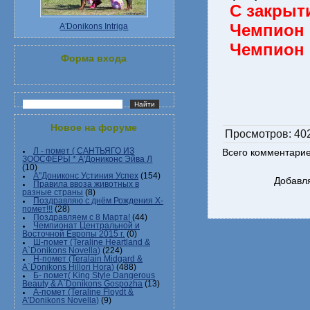
С закрыт
Чемпион 
A'Donikons Intriga
Чемпион 
Форма входа
Новое на форуме
Просмотров
: 40
Л - помет ( САНТЬЯГО ИЗ
Всего комментари
ЗООСФЕРЫ * А'Дониконс Эйва Л
(10)
А"Дониконс Устиния Успех
(154)
Добавля
Правила ввоза животных в
разные страны
(8)
Поздравляю с днём Рождения Х-
помет!!!
(28)
Поздравляем с 8 Марта!
(44)
Чемпионат Центральной и
Восточной Европы 2015 г.
(0)
Ш-помет (Teraline Heartland &
A`Donikons Novella)
(224)
Н-помет (Teralain Midgard &
A`Donikons Hillori Hora)
(488)
Б- помет( King Style Dangerous
Beauty & A`Donikons Gospozha
(13)
А-помет (Teraline Floydt &
A'Donikons Novella)
(9)