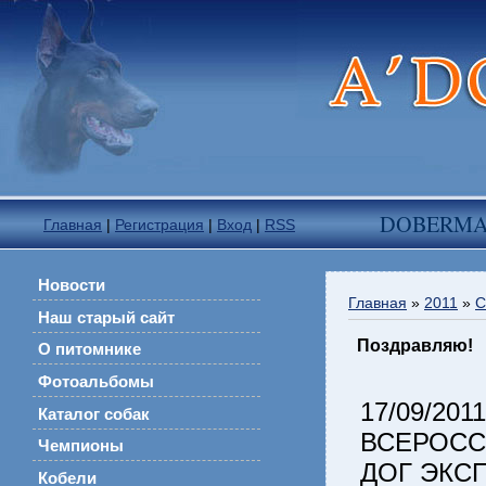
DOBERM
Главная
|
Регистрация
|
Вход
|
RSS
Новости
Главная
»
2011
»
С
Наш старый сайт
Поздравляю!
О питомнике
Фотоальбомы
17/09/201
Каталог собак
ВСЕРОСС
Чемпионы
ДОГ ЭКС
Кобели