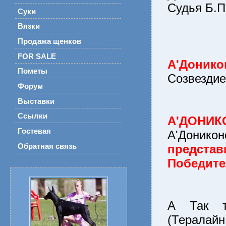
Судья Б.П
Суки
Вязки
Продажа щенков
FOR SALE
А'Донико
Пометы
Созвезди
Форум
Выставки
Ссылки
А'ДОНИК
Гостевая
А'Донико
Обратная связь
предст
Победите
А Так 
(Тералайн