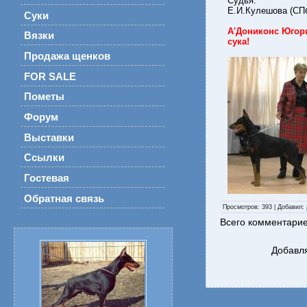
Судья:
Е.И.Кулешова (СП
Суки
А'Дониконс Югор
Вязки
сука!
Продажа щенков
FOR SALE
Пометы
Форум
Выставки
Ссылки
Гостевая
Обратная связь
Просмотров
: 393 |
Добавил
:
Всего комментари
Добавля