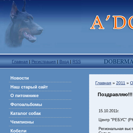
DOBERM
Главная
|
Регистрация
|
Вход
|
RSS
Новости
Главная
»
2011
»
О
Наш старый сайт
Поздравляю!!!
О питомнике
Фотоальбомы
15.10.2011г.
Каталог собак
Центр "РЕБУС" (Р
Чемпионы
Региональная выст
Кобели