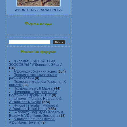
A'DONIKONS GRAZIA GROSS
Форма входа
Новое на форуме
Л - помет ( САНТЬЯГО ИЗ
ЗООСФЕРЫ * А'Дониконс Эйва Л
(10)
А"Дониконс Устиния Успех
(154)
Правила ввоза животных в
разные страны
(8)
Поздравляю с днём Рождения Х-
помет!!!
(28)
Поздравляем с 8 Марта!
(44)
Чемпионат Центральной и
Восточной Европы 2015 г.
(0)
Ш-помет (Teraline Heartland &
A`Donikons Novella)
(224)
Н-помет (Teralain Midgard &
A`Donikons Hillori Hora)
(488)
Б- помет( King Style Dangerous
Beauty & A`Donikons Gospozha
(13)
А-помет (Teraline Floydt &
A'Donikons Novella)
(9)