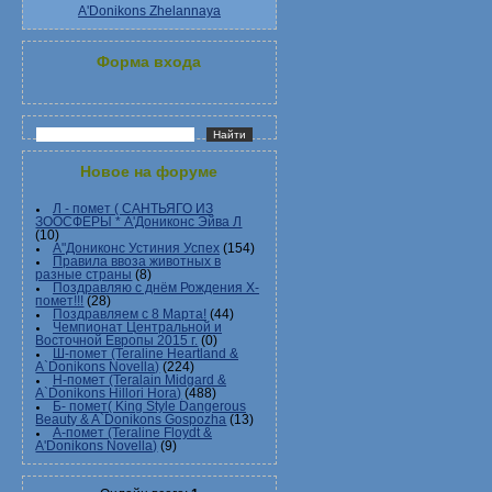
A'Donikons Zhelannaya
Форма входа
Новое на форуме
Л - помет ( САНТЬЯГО ИЗ
ЗООСФЕРЫ * А'Дониконс Эйва Л
(10)
А"Дониконс Устиния Успех
(154)
Правила ввоза животных в
разные страны
(8)
Поздравляю с днём Рождения Х-
помет!!!
(28)
Поздравляем с 8 Марта!
(44)
Чемпионат Центральной и
Восточной Европы 2015 г.
(0)
Ш-помет (Teraline Heartland &
A`Donikons Novella)
(224)
Н-помет (Teralain Midgard &
A`Donikons Hillori Hora)
(488)
Б- помет( King Style Dangerous
Beauty & A`Donikons Gospozha
(13)
А-помет (Teraline Floydt &
A'Donikons Novella)
(9)