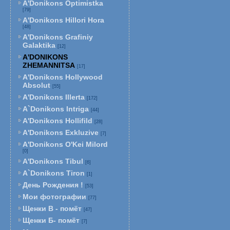
A'Donikons Optimistka
[79]
A'Donikons Hillori Hora
[48]
A'Donikons Grafiniy
Galaktika
[12]
A'DONIKONS
ZHEMANNITSA
[17]
A'Donikons Hollywood
Absolut
[55]
A'Donikons Illerta
[172]
A`Donikons Intriga
[44]
A'Donikons Hollifild
[28]
A'Donikons Exkluzive
[7]
A'Donikons O'Kei Milord
[0]
A'Donikons Tibul
[6]
A`Donikons Tiron
[1]
День Рождения !
[53]
Мои фотографии
[77]
Щенки В - помёт
[47]
Щенки Б- помёт
[7]