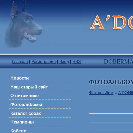
DOBERM
Главная
|
Регистрация
|
Вход
|
RSS
Новости
ФОТОАЛЬБО
Наш старый сайт
Фотоальбом
»
A'DON
О питомнике
Фотоальбомы
Каталог собак
Чемпионы
Кобели