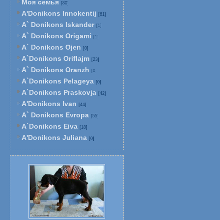
Моя семья
[80]
A'Donikons Innokentij
[61]
A` Donikons Iskander
[1]
A` Donikons Origami
[1]
A` Donikons Ojen
[0]
A`Donikons Oriflajm
[23]
A` Donikons Oranzh
[0]
A`Donikons Pelageya
[0]
A`Donikons Praskovja
[42]
A'Donikons Ivan
[44]
A` Donikons Evropa
[55]
A`Donikons Eiva
[18]
A'Donikons Juliana
[0]