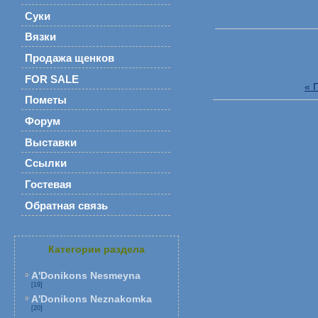
Суки
Вязки
Продажа щенков
FOR SALE
« 
Пометы
Форум
Выставки
Ссылки
Гостевая
Обратная связь
Категории раздела
A'Donikons Nesmeyna
[19]
A'Donikons Neznakomka
[20]