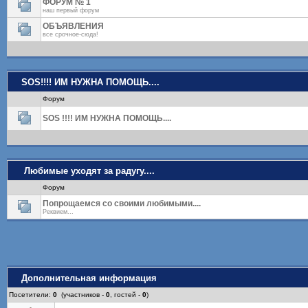
ФОРУМ № 1
наш первый форум
ОБЪЯВЛЕНИЯ
все срочное-сюда!
SOS!!!! ИМ НУЖНА ПОМОЩЬ....
Форум
SOS !!!! ИМ НУЖНА ПОМОЩЬ....
Любимые уходят за радугу....
Форум
Попрощаемся со своими любимыми....
Реквием...
Дополнительная информация
Посетители:
0
(участников -
0
, гостей -
0
)