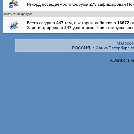
Рекорд посещаемости форума
273
зафиксирован Поне
Статистика форума
Всего создано
447
тем, в которые добавлено
16672
от
Зарегистрировано
247
участников. Приветствуем нов
Матросо
РОССИЯ, г. Санкт-Петербург, те
A'Donikons k