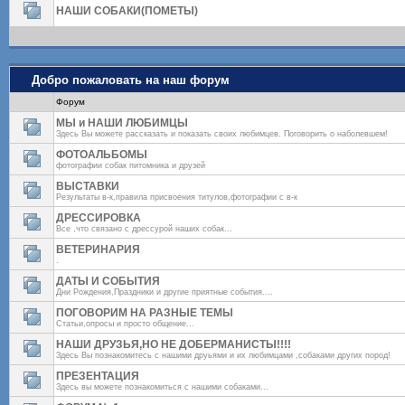
НАШИ СОБАКИ(ПОМЕТЫ)
Добро пожаловать на наш форум
Форум
МЫ и НАШИ ЛЮБИМЦЫ
Здесь Вы можете рассказать и показать своих любимцев. Поговорить о наболевшем!
ФОТОАЛЬБОМЫ
фотографии собак питомника и друзей
ВЫСТАВКИ
Результаты в-к,правила присвоения титулов,фотографии с в-к
ДРЕССИРОВКА
Все ,что связано с дрессурой наших собак...
ВЕТЕРИНАРИЯ
.
ДАТЫ И СОБЫТИЯ
Дни Рождения,Праздники и другие приятные события....
ПОГОВОРИМ НА РАЗНЫЕ ТЕМЫ
Статьи,опросы и просто общение...
НАШИ ДРУЗЬЯ,НО НЕ ДОБЕРМАНИСТЫ!!!!
Здесь Вы познакомитесь с нашими друьями и их любимцами ,собаками других пород!
ПРЕЗЕНТАЦИЯ
Здесь вы можете познакомиться с нашими собаками...