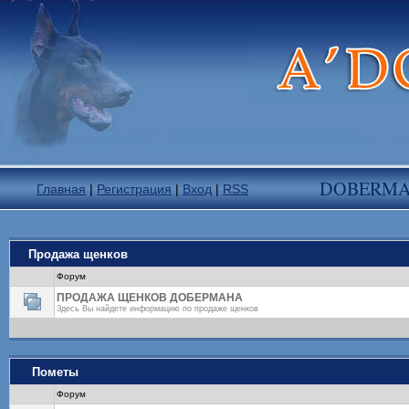
DOBERM
Главная
|
Регистрация
|
Вход
|
RSS
Продажа щенков
Форум
ПРОДАЖА ЩЕНКОВ ДОБЕРМАНА
Здесь Вы найдете информацию по продаже щенков
Пометы
Форум