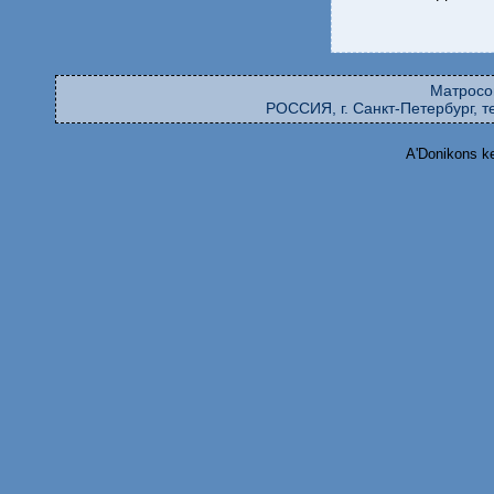
Матросо
РОССИЯ, г. Санкт-Петербург, те
A'Donikons k