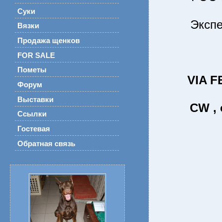
Суки
Эксп
Вязки
Продажа щенков
FOR SALE
Пометы
VIA 
Форум
Выставки
CW ,
Ссылки
Гостевая
Обратная связь