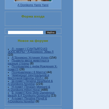
A`Donikons Yanis Yarvi
Форма входа
Новое на форуме
Л - помет ( САНТЬЯГО ИЗ
ЗООСФЕРЫ * А'Дониконс Эйва Л
(10)
А"Дониконс Устиния Успех
(154)
Правила ввоза животных в
разные страны
(8)
Поздравляю с днём Рождения Х-
помет!!!
(28)
Поздравляем с 8 Марта!
(44)
Чемпионат Центральной и
Восточной Европы 2015 г.
(0)
Ш-помет (Teraline Heartland &
A`Donikons Novella)
(224)
Н-помет (Teralain Midgard &
A`Donikons Hillori Hora)
(488)
Б- помет( King Style Dangerous
Beauty & A`Donikons Gospozha
(13)
А-помет (Teraline Floydt &
A'Donikons Novella)
(9)