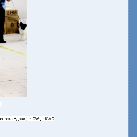
)
пожа Удача )-r CW , rJCАC