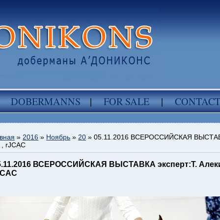
DOBERMANNS
|
FOR SALE
|
CONTAC
вная
»
2016
»
Ноябрь
»
20
» 05.11.2016 ВСЕРОССИЙСКАЯ ВЫСТАВКА 
, rJCАC
5.11.2016 ВСЕРОССИЙСКАЯ ВЫСТАВКА эксперт:Т. Алекин
JCАC