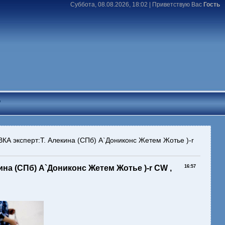
Суббота, 08.08.2026, 18:02 |
Приветствую Вас
Гость
T
эксперт:Т. Алекина (СПб) А`Дониконс Жетем Жотье )-r
а (СПб) А`Дониконс Жетем Жотье )-r CW ,
16:57