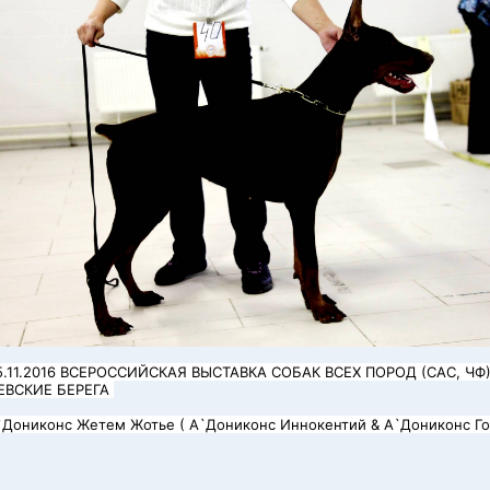
5.11.2016 ВСЕРОССИЙСКАЯ ВЫСТАВКА СОБАК ВСЕХ ПОРОД (САС, ЧФ
ЕВСКИЕ БЕРЕГА
)
`Дониконс Жетем Жотье ( А`Дониконс Иннокентий & А`Дониконс Гос