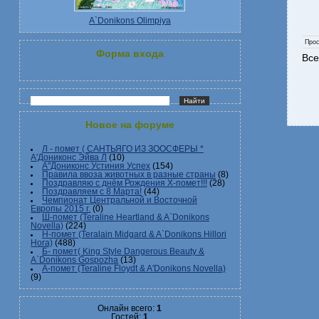
A`Donikons Olimpiya
Про
Форма входа
Все
Новое на форуме
Л - помет ( САНТЬЯГО ИЗ ЗООСФЕРЫ *
А'Дониконс Эйва Л
(10)
А"Дониконс Устиния Успех
(154)
Правила ввоза животных в разные страны
(8)
Поздравляю с днём Рождения Х-помет!!!
(28)
Поздравляем с 8 Марта!
(44)
Чемпионат Центральной и Восточной
Европы 2015 г.
(0)
Ш-помет (Teraline Heartland & A`Donikons
Novella)
(224)
Н-помет (Teralain Midgard & A`Donikons Hillori
Hora)
(488)
Б- помет( King Style Dangerous Beauty &
A`Donikons Gospozha
(13)
А-помет (Teraline Floydt & A'Donikons Novella)
(9)
Онлайн всего:
1
Гостей:
1