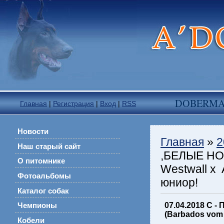
DOBERM
Главная
|
Регистрация
|
Вход
|
RSS
Новости
Главная
»
2
Наш старый сайт
,БЕЛЫЕ НО
О питомнике
Westwall x 
Фотоальбомы
юниор!
Каталог собак
07.04.2018 С 
Чемпионы
(Barbados vom 
Кобели