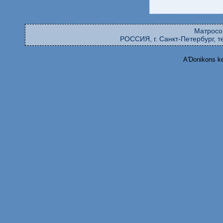
Матросо
РОССИЯ, г. Санкт-Петербург, те
A'Donikons k