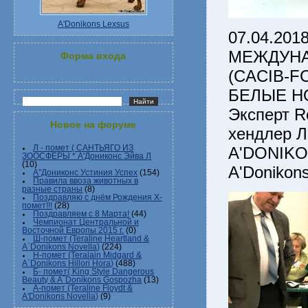
A'Donikons Lexsus
07.04.201
МЕЖДУНА
Форма входа
(CACIB-FC
БЕЛЫЕ НО
Эксперт R
Новое на форуме
хендлер Л
A'DONIKON
Л - помет ( САНТЬЯГО ИЗ
ЗООСФЕРЫ * А'Дониконс Эйва Л
(10)
A'Donikon
А"Дониконс Устиния Успех
(154)
Правила ввоза животных в
разные страны
(8)
Поздравляю с днём Рождения Х-
помет!!!
(28)
Поздравляем с 8 Марта!
(44)
Чемпионат Центральной и
Восточной Европы 2015 г.
(0)
Ш-помет (Teraline Heartland &
A`Donikons Novella)
(224)
Н-помет (Teralain Midgard &
A`Donikons Hillori Hora)
(488)
Б- помет( King Style Dangerous
Beauty & A`Donikons Gospozha
(13)
А-помет (Teraline Floydt &
A'Donikons Novella)
(9)