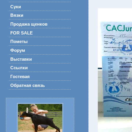
Суки
Вязки
Продажа щенков
FOR SALE
Пометы
Форум
Выставки
Ссылки
Гостевая
Обратная связь