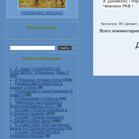
А`Дониконс Глори
Чемпион РКФ !
A'DONIKONS SENSANS
Просмотров
: 395 |
Добавил
:
Форма входа
Всего комментари
Новое на форуме
Л - помет ( САНТЬЯГО ИЗ
ЗООСФЕРЫ * А'Дониконс Эйва Л
(10)
А"Дониконс Устиния Успех
(154)
Правила ввоза животных в
разные страны
(8)
Поздравляю с днём Рождения Х-
помет!!!
(28)
Поздравляем с 8 Марта!
(44)
Чемпионат Центральной и
Восточной Европы 2015 г.
(0)
Ш-помет (Teraline Heartland &
A`Donikons Novella)
(224)
Н-помет (Teralain Midgard &
A`Donikons Hillori Hora)
(488)
Б- помет( King Style Dangerous
Beauty & A`Donikons Gospozha
(13)
А-помет (Teraline Floydt &
A'Donikons Novella)
(9)