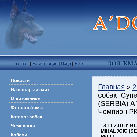
DOBERM
Главная
|
Регистрация
|
Вход
|
RSS
Новости
Главная
»
2
Наш старый сайт
собак "Суп
О питомнике
(SERBIA) А
Фотоальбомы
Чемпион РК
Каталог собак
13,11 2016 г.
Чемпионы
MIHALJCIC (SE
Кобели
РКФ !