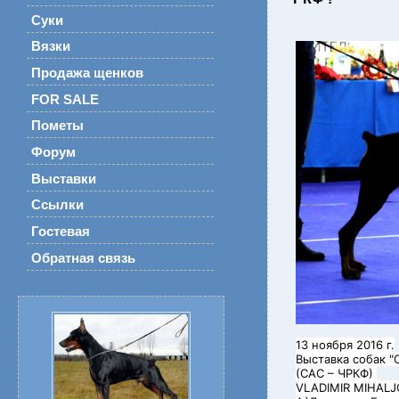
Суки
Вязки
Продажа щенков
FOR SALE
Пометы
Форум
Выставки
Ссылки
Гостевая
Обратная связь
13 ноября 2016 г.
Выставка собак "
(СAC – ЧРКФ)
VLADIMIR MIHALJ