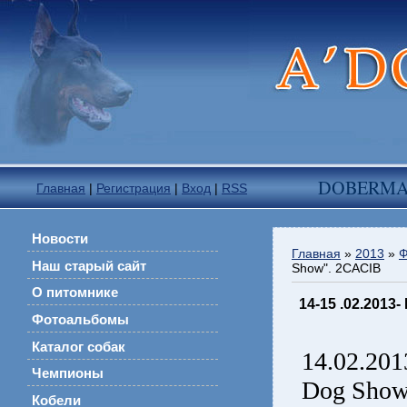
DOBERM
Главная
|
Регистрация
|
Вход
|
RSS
Новости
Главная
»
2013
»
Ф
Наш старый сайт
Show". 2CACIB
О питомнике
14-15 .02.2013
Фотоальбомы
Каталог собак
14.02.20
Чемпионы
Dog Show"
Кобели