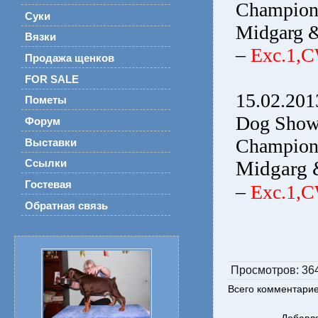
Champio
Суки
Midgarg &
Вязки
–
Exc.1,
Продажа щенков
FOR SALE
15.02.20
Пометы
Dog Show
Форум
Champio
Выставки
Ссылки
Midgarg 
Гостевая
–
Exc.1,
Обратная связь
Просмотров
: 36
Всего комментари