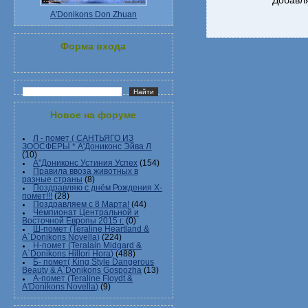
Добавля
A'Donikons Don Zhuan
Форма входа
Новое на форуме
Л - помет ( САНТЬЯГО ИЗ
ЗООСФЕРЫ * А'Дониконс Эйва Л
(10)
А"Дониконс Устиния Успех
(154)
Правила ввоза животных в
разные страны
(8)
Поздравляю с днём Рождения Х-
помет!!!
(28)
Поздравляем с 8 Марта!
(44)
Чемпионат Центральной и
Восточной Европы 2015 г.
(0)
Ш-помет (Teraline Heartland &
A`Donikons Novella)
(224)
Н-помет (Teralain Midgard &
A`Donikons Hillori Hora)
(488)
Б- помет( King Style Dangerous
Beauty & A`Donikons Gospozha
(13)
А-помет (Teraline Floydt &
A'Donikons Novella)
(9)