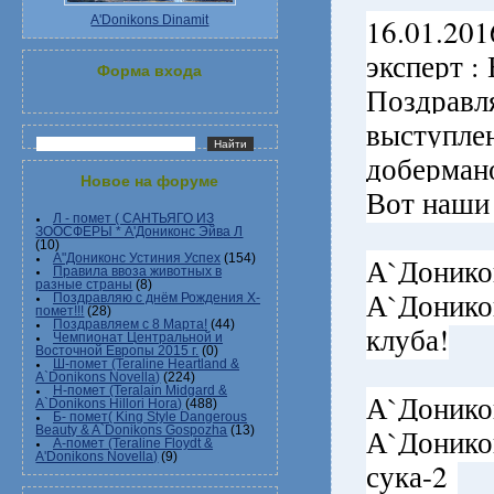
16.01.20
A'Donikons Dinamit
эксперт :
Форма входа
Поздравл
выступлен
добермано
Новое на форуме
Вот наши 
Л - помет ( САНТЬЯГО ИЗ
ЗООСФЕРЫ * А'Дониконс Эйва Л
(10)
А`Доник
А"Дониконс Устиния Успех
(154)
Правила ввоза животных в
разные страны
(8)
А`Доник
Поздравляю с днём Рождения Х-
помет!!!
(28)
Поздравляем с 8 Марта!
(44)
клуба!
Чемпионат Центральной и
Восточной Европы 2015 г.
(0)
Ш-помет (Teraline Heartland &
A`Donikons Novella)
(224)
Н-помет (Teralain Midgard &
А`Дони
A`Donikons Hillori Hora)
(488)
Б- помет( King Style Dangerous
А`Донико
Beauty & A`Donikons Gospozha
(13)
А-помет (Teraline Floydt &
A'Donikons Novella)
(9)
сука-2