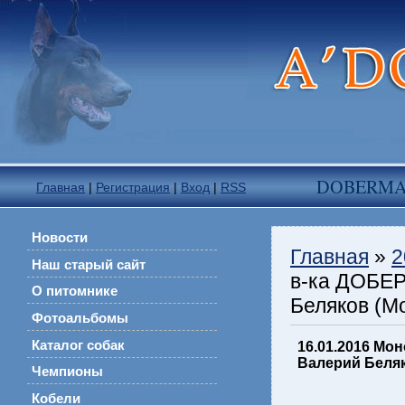
DOBERM
Главная
|
Регистрация
|
Вход
|
RSS
Новости
Главная
»
2
Наш старый сайт
в-ка ДОБЕР
О питомнике
Беляков (М
Фотоальбомы
Каталог собак
16.01.2016 Мо
Валерий Беляк
Чемпионы
Кобели