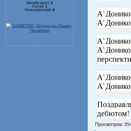
Онлайн всего:
1
Гостей:
1
А`Доник
Пользователей:
0
А`Донико
А`Доник
А`Дони
перспект
А`Дони
А`Донико
Поздрав
дебютом!
Просмотров
: 35