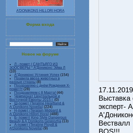
A'DONIKONS HILLORI HORA
Форма входа
Новое на форуме
Л - помет ( САНТЬЯГО ИЗ
ЗООСФЕРЫ * А'Дониконс Эйва Л
(10)
А"Дониконс Устиния Успех
(154)
Правила ввоза животных в
разные страны
(8)
Поздравляю с днём Рождения Х-
17.11.2019
помет!!!
(28)
Поздравляем с 8 Марта!
(44)
Выставка 
Чемпионат Центральной и
Восточной Европы 2015 г.
(0)
Ш-помет (Teraline Heartland &
эксперт- 
A`Donikons Novella)
(224)
Н-помет (Teralain Midgard &
А'Донико
A`Donikons Hillori Hora)
(488)
Б- помет( King Style Dangerous
Вествалл 
Beauty & A`Donikons Gospozha
(13)
А-помет (Teraline Floydt &
A'Donikons Novella)
(9)
BОS!!!