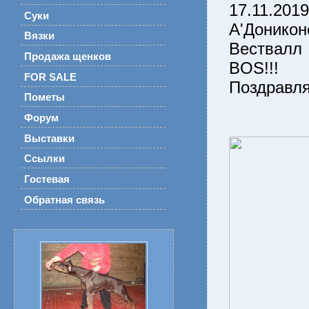
17.11.201
Суки
А'Донико
Вязки
Вествалл 
Продажа щенков
BОS!!!
FOR SALE
Поздравля
Пометы
Форум
Выставки
Ссылки
Гостевая
Обратная связь