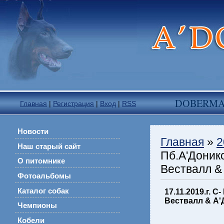
DOBERM
Главная
|
Регистрация
|
Вход
|
RSS
Новости
Главная
»
2
Наш старый сайт
Пб.А'Доник
О питомнике
Вествалл & 
Фотоальбомы
Каталог собак
17.11.2019.г. 
Вествалл & А'Д
Чемпионы
Кобели