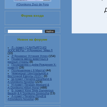
A'Donikons Zjuiz de Fora
Форма входа
Новое на форуме
Л - помет ( САНТЬЯГО ИЗ
ЗООСФЕРЫ * А'Дониконс Эйва Л
(10)
А"Дониконс Устиния Успех
(154)
Правила ввоза животных в
разные страны
(8)
Поздравляю с днём Рождения Х-
помет!!!
(28)
Поздравляем с 8 Марта!
(44)
Чемпионат Центральной и
Восточной Европы 2015 г.
(0)
Ш-помет (Teraline Heartland &
A`Donikons Novella)
(224)
Н-помет (Teralain Midgard &
A`Donikons Hillori Hora)
(488)
Б- помет( King Style Dangerous
Beauty & A`Donikons Gospozha
(13)
А-помет (Teraline Floydt &
A'Donikons Novella)
(9)