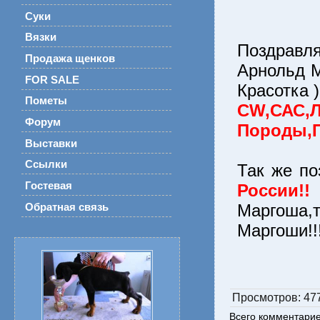
Суки
Вязки
Поздравл
Продажа щенков
Арнольд М
FOR SALE
Красотка )
Пометы
CW,САС,
Форум
Породы,П
Выставки
Ссылки
Так же по
Гостевая
России!!
Маргоша,
Обратная связь
Маргоши!!!
Просмотров
: 47
Всего комментари