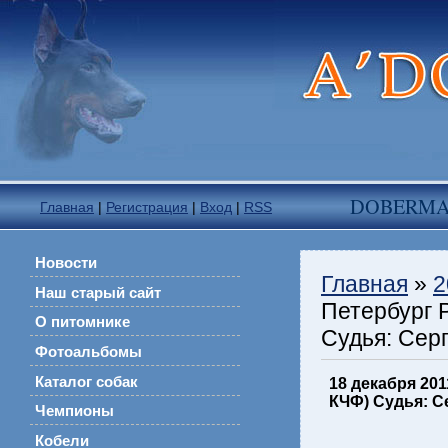
DOBERM
Главная
|
Регистрация
|
Вход
|
RSS
Новости
Главная
»
2
Наш старый сайт
Петербург 
О питомнике
Судья: Сер
Фотоальбомы
Каталог собак
18 декабря 20
КЧФ) Судья: С
Чемпионы
Кобели