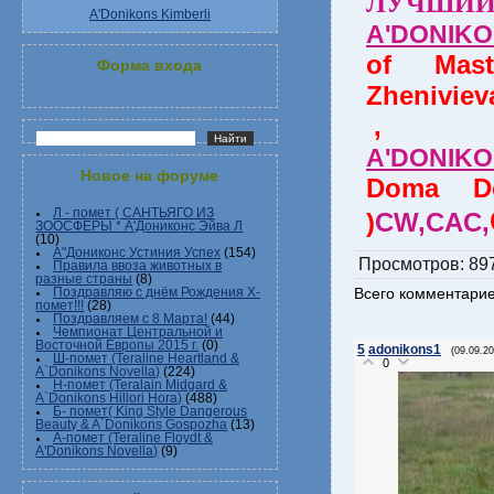
ЛУЧШИЙ
A'Donikons Kimberli
A'DONIK
of Mast
Форма входа
Zheniviev
,
A'DONIK
Новое на форуме
Doma Do
Л - помет ( САНТЬЯГО ИЗ
)
CW,CAC,
ЗООСФЕРЫ * А'Дониконс Эйва Л
(10)
А"Дониконс Устиния Успех
(154)
Просмотров
: 89
Правила ввоза животных в
разные страны
(8)
Всего комментари
Поздравляю с днём Рождения Х-
помет!!!
(28)
Поздравляем с 8 Марта!
(44)
Чемпионат Центральной и
Восточной Европы 2015 г.
(0)
5
adonikons1
(09.09.20
Ш-помет (Teraline Heartland &
0
A`Donikons Novella)
(224)
Н-помет (Teralain Midgard &
A`Donikons Hillori Hora)
(488)
Б- помет( King Style Dangerous
Beauty & A`Donikons Gospozha
(13)
А-помет (Teraline Floydt &
A'Donikons Novella)
(9)