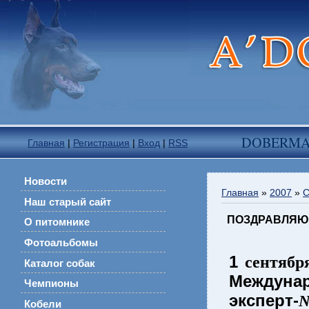
DOBERM
Главная
|
Регистрация
|
Вход
|
RSS
Новости
Главная
»
2007
»
С
Наш старый сайт
ПОЗДРАВЛЯЮ!!
О питомнике
Фотоальбомы
1
сентября
Каталог собак
Междунар
Чемпионы
эксперт-
N
Кобели