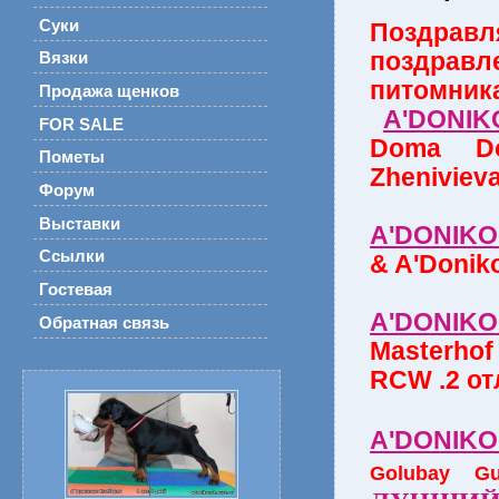
Суки
Поздравл
поздр
Вязки
пито
Продажа щенков
A'DONIK
FOR SALE
Doma Do
Пометы
Zheniviev
Форум
Выставки
A'DONIKO
Ссылки
& A'Donik
Гостевая
A'DONIK
Обратная связь
Masterho
RCW .2 о
A'DONIK
Golubay G