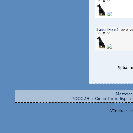
0
1
adonikons1
(06.09.20
0
Добавля
Матросо
РОССИЯ, г. Санкт-Петербург, те
A'Donikons k