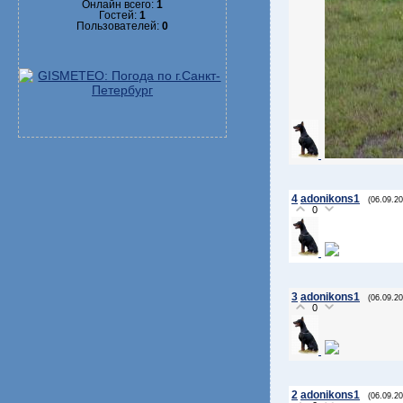
Онлайн всего:
1
Гостей:
1
Пользователей:
0
4
adonikons1
(06.09.20
0
3
adonikons1
(06.09.20
0
2
adonikons1
(06.09.20