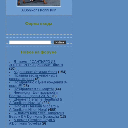
A'Donikons Konni Krin
Форма входа
Новое на форуме
Л - помет ( САНТЬЯГО ИЗ
ЗООСФЕРЫ * А'Дониконс Эйва Л
(10)
А"Дониконс Устиния Успех
(154)
Правила ввоза животных в
разные страны
(8)
Поздравляю с днём Рождения Х-
помет!!!
(28)
Поздравляем с 8 Марта!
(44)
Чемпионат Центральной и
Восточной Европы 2015 г.
(0)
Ш-помет (Teraline Heartland &
A`Donikons Novella)
(224)
Н-помет (Teralain Midgard &
A`Donikons Hillori Hora)
(488)
Б- помет( King Style Dangerous
Beauty & A`Donikons Gospozha
(13)
А-помет (Teraline Floydt &
A'Donikons Novella)
(9)