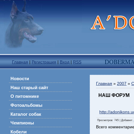
DOBERM
Главная
|
Регистрация
|
Вход
|
RSS
Новости
Главная
»
2007
»
С
Наш старый сайт
НАШ ФОРУМ
О питомнике
Фотоальбомы
http://adonikons.u
Каталог собак
Просмотров
: 745 |
Добавил
:
Чемпионы
Всего комментари
Кобели