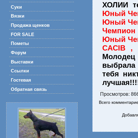
ХОЛИИ т
Суки
Юный Че
Вязки
Юный Че
Продажа щенков
Чемпион 
FOR SALE
Юный Че
Пометы
CACIB , 
Форум
Молодец 
Выставки
выбрала 
Ссылки
тебя ник
Гостевая
лучшая!!!
Обратная связь
Просмотров
: 86
Всего комментари
Добавля