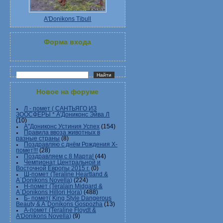
A'Donikons Tibull
Форма входа
Новое на форуме
Л - помет ( САНТЬЯГО ИЗ
ЗООСФЕРЫ * А'Дониконс Эйва Л
(10)
А"Дониконс Устиния Успех
(154)
Правила ввоза животных в
разные страны
(8)
Поздравляю с днём Рождения Х-
помет!!!
(28)
Поздравляем с 8 Марта!
(44)
Чемпионат Центральной и
Восточной Европы 2015 г.
(0)
Ш-помет (Teraline Heartland &
A`Donikons Novella)
(224)
Н-помет (Teralain Midgard &
A`Donikons Hillori Hora)
(488)
Б- помет( King Style Dangerous
Beauty & A`Donikons Gospozha
(13)
А-помет (Teraline Floydt &
A'Donikons Novella)
(9)