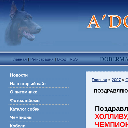
DOBERM
Главная
|
Регистрация
|
Вход
|
RSS
Новости
Главная
»
2007
»
С
Наш старый сайт
ПОЗДРАВЛЯЮ !
О питомнике
Фотоальбомы
Поздра
Каталог собак
ХОЛЛИВ
Чемпионы
ЧЕМПИО
Кобели