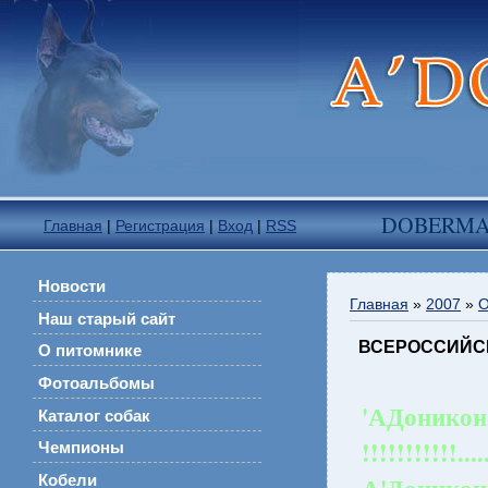
DOBERM
Главная
|
Регистрация
|
Вход
|
RSS
Новости
Главная
»
2007
»
О
Наш старый сайт
ВСЕРОССИЙСКА
О питомнике
Фотоальбомы
'
А
Доникон
Каталог собак
!!!!!!!!!!!.......
Чемпионы
Кобели