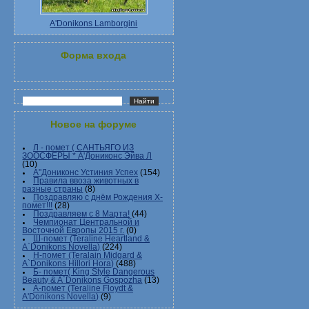
A'Donikons Lamborgini
Форма входа
Новое на форуме
Л - помет ( САНТЬЯГО ИЗ
ЗООСФЕРЫ * А'Дониконс Эйва Л
(10)
А"Дониконс Устиния Успех
(154)
Правила ввоза животных в
разные страны
(8)
Поздравляю с днём Рождения Х-
помет!!!
(28)
Поздравляем с 8 Марта!
(44)
Чемпионат Центральной и
Восточной Европы 2015 г.
(0)
Ш-помет (Teraline Heartland &
A`Donikons Novella)
(224)
Н-помет (Teralain Midgard &
A`Donikons Hillori Hora)
(488)
Б- помет( King Style Dangerous
Beauty & A`Donikons Gospozha
(13)
А-помет (Teraline Floydt &
A'Donikons Novella)
(9)