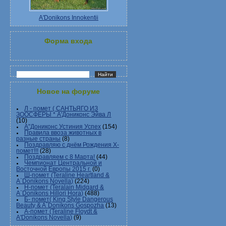
A'Donikons Innokentii
Форма входа
Новое на форуме
Л - помет ( САНТЬЯГО ИЗ
ЗООСФЕРЫ * А'Дониконс Эйва Л
(10)
А"Дониконс Устиния Успех
(154)
Правила ввоза животных в
разные страны
(8)
Поздравляю с днём Рождения Х-
помет!!!
(28)
Поздравляем с 8 Марта!
(44)
Чемпионат Центральной и
Восточной Европы 2015 г.
(0)
Ш-помет (Teraline Heartland &
A`Donikons Novella)
(224)
Н-помет (Teralain Midgard &
A`Donikons Hillori Hora)
(488)
Б- помет( King Style Dangerous
Beauty & A`Donikons Gospozha
(13)
А-помет (Teraline Floydt &
A'Donikons Novella)
(9)