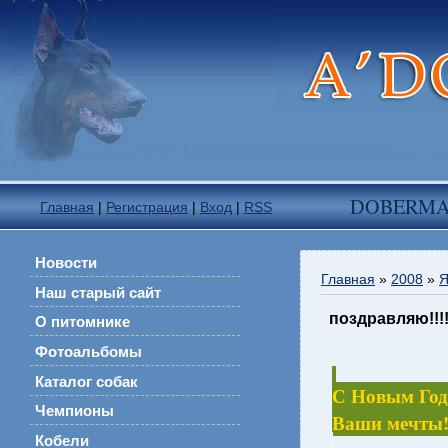
DOBERM
Главная
|
Регистрация
|
Вход
|
RSS
Новости
Главная
»
2008
»
Я
Наш старый сайт
поздравляю!!!!
О питомнике
Фотоальбомы
Каталог собак
С Новым Годо
Чемпионы
Ваши мечты!
Кобели