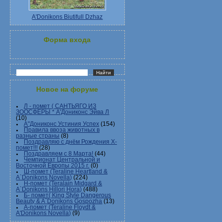
A'Donikons Biutifull Dzhaz
Форма входа
Новое на форуме
Л - помет ( САНТЬЯГО ИЗ
ЗООСФЕРЫ * А'Дониконс Эйва Л
(10)
А"Дониконс Устиния Успех
(154)
Правила ввоза животных в
разные страны
(8)
Поздравляю с днём Рождения Х-
помет!!!
(28)
Поздравляем с 8 Марта!
(44)
Чемпионат Центральной и
Восточной Европы 2015 г.
(0)
Ш-помет (Teraline Heartland &
A`Donikons Novella)
(224)
Н-помет (Teralain Midgard &
A`Donikons Hillori Hora)
(488)
Б- помет( King Style Dangerous
Beauty & A`Donikons Gospozha
(13)
А-помет (Teraline Floydt &
A'Donikons Novella)
(9)