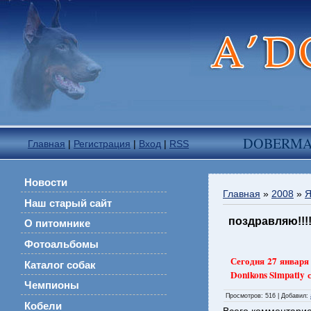
DOBERM
Главная
|
Регистрация
|
Вход
|
RSS
Новости
Главная
»
2008
»
Я
Наш старый сайт
поздравляю!!!!
О питомнике
Фотоальбомы
Сегодня 27 января
Каталог собак
Donikons Simpatiy 
Чемпионы
Просмотров
: 516 |
Добавил
:
Кобели