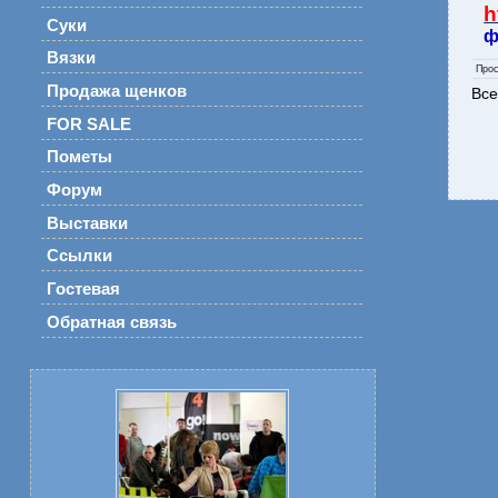
h
Суки
ф
Вязки
Про
Продажа щенков
Все
FOR SALE
Пометы
Форум
Выставки
Ссылки
Гостевая
Обратная связь