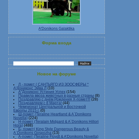
A'Donikons Galaktika
Форма входа
Новое на форуме
Л - помет ( САНТЬЯГО ИЗ ЗООСФЕРЫ *
А'Дониконс Эйва Л
(10)
А"Дониконс Устиния Успех
(154)
Правила ввоза животных в разные страны
(8)
Поздравляю с днём Рождения Х-помет!!!
(28)
Поздравляем с 8 Марта!
(44)
Чемпионат Центральной и Восточной
Европы 2015 г.
(0)
Ш-помет (Teraline Heartland & A`Donikons
Novella)
(224)
Н-помет (Teralain Midgard & A`Donikons Hillori
Hora)
(488)
Б- помет( King Style Dangerous Beauty &
A`Donikons Gospozha
(13)
А-помет (Teraline Floydt & A'Donikons Novella)