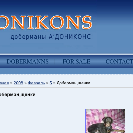
DOBERMANNS
|
FOR SALE
|
CONTAC
вная
»
2008
»
Февраль
»
5
» Доберман,щенки
оберман,щенки