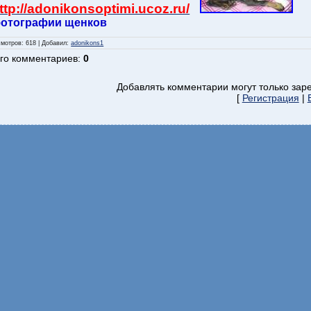
ttp://adonikonsoptimi.ucoz.ru/
отографии щенков
смотров
: 618 |
Добавил
:
adonikons1
го комментариев
:
0
Добавлять комментарии могут только зар
[
Регистрация
|