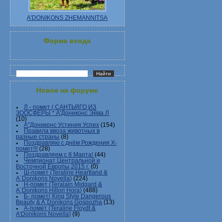
A'DONIKONS ZHEMANNITSA
Форма входа
Новое на форуме
Л - помет ( САНТЬЯГО ИЗ
ЗООСФЕРЫ * А'Дониконс Эйва Л
(10)
А"Дониконс Устиния Успех
(154)
Правила ввоза животных в
разные страны
(8)
Поздравляю с днём Рождения Х-
помет!!!
(28)
Поздравляем с 8 Марта!
(44)
Чемпионат Центральной и
Восточной Европы 2015 г.
(0)
Ш-помет (Teraline Heartland &
A`Donikons Novella)
(224)
Н-помет (Teralain Midgard &
A`Donikons Hillori Hora)
(488)
Б- помет( King Style Dangerous
Beauty & A`Donikons Gospozha
(13)
А-помет (Teraline Floydt &
A'Donikons Novella)
(9)