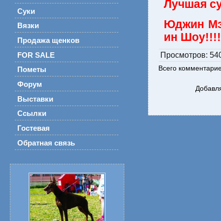
Лучшая су
Суки
Юджин Мэ
Вязки
ин Шоу!!!!
Продажа щенков
Просмотров
: 54
FOR SALE
Всего комментари
Пометы
Форум
Добавля
Выставки
Ссылки
Гостевая
Обратная связь