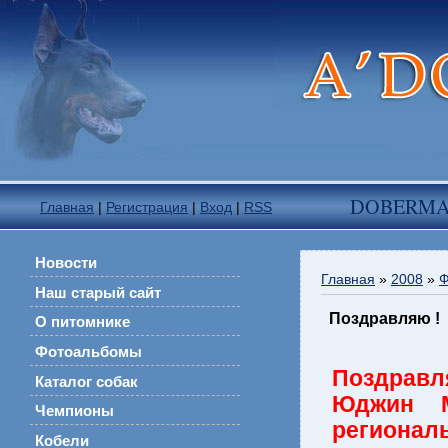
DOBERM
Главная
|
Регистрация
|
Вход
|
RSS
Новости
Главная
»
2008
»
Ф
Наш старый сайт
Поздравляю !
О питомнике
Фотоальбомы
Поздравл
Каталог собак
Юджин М
Чемпионы
региональ
Кобели