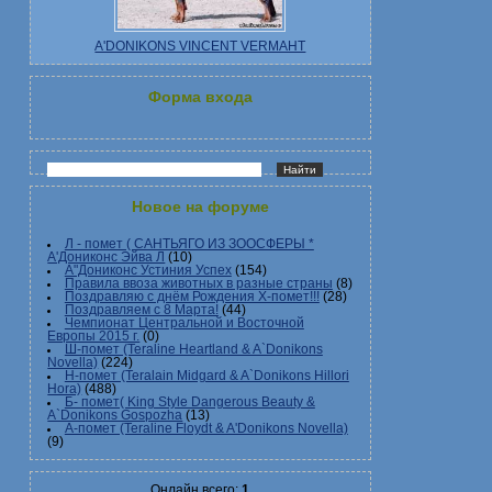
A'DONIKONS VINCENT VERMAHT
Форма входа
Новое на форуме
Л - помет ( САНТЬЯГО ИЗ ЗООСФЕРЫ *
А'Дониконс Эйва Л
(10)
А"Дониконс Устиния Успех
(154)
Правила ввоза животных в разные страны
(8)
Поздравляю с днём Рождения Х-помет!!!
(28)
Поздравляем с 8 Марта!
(44)
Чемпионат Центральной и Восточной
Европы 2015 г.
(0)
Ш-помет (Teraline Heartland & A`Donikons
Novella)
(224)
Н-помет (Teralain Midgard & A`Donikons Hillori
Hora)
(488)
Б- помет( King Style Dangerous Beauty &
A`Donikons Gospozha
(13)
А-помет (Teraline Floydt & A'Donikons Novella)
(9)
Онлайн всего:
1