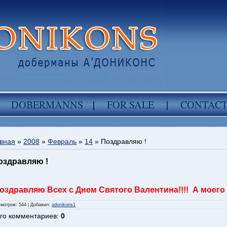
DOBERMANNS
|
FOR SALE
|
CONTAC
вная
»
2008
»
Февраль
»
14
» Поздравляю !
оздравляю !
оздравляю Всех с Днем Святого Валентина!!!! А моего
смотров
: 544 |
Добавил
:
adonikons1
го комментариев
:
0