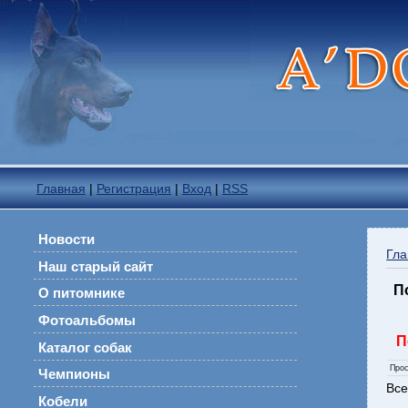
Главная
|
Регистрация
|
Вход
|
RSS
Новости
Гла
Наш старый сайт
П
О питомнике
Фотоальбомы
П
Каталог собак
Про
Чемпионы
Все
Кобели