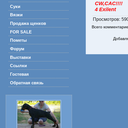
CW,CAC!!
Суки
4 Exilent
Вязки
Просмотров
: 59
Продажа щенков
Всего комментари
FOR SALE
Добавля
Пометы
Форум
Выставки
Ссылки
Гостевая
Обратная связь