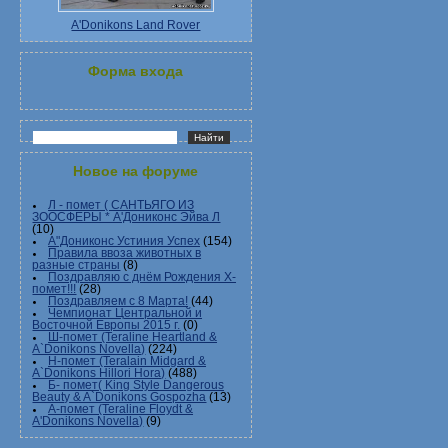
A'Donikons Land Rover
Форма входа
Новое на форуме
Л - помет ( САНТЬЯГО ИЗ
ЗООСФЕРЫ * А'Дониконс Эйва Л
(10)
А"Дониконс Устиния Успех
(154)
Правила ввоза животных в
разные страны
(8)
Поздравляю с днём Рождения Х-
помет!!!
(28)
Поздравляем с 8 Марта!
(44)
Чемпионат Центральной и
Восточной Европы 2015 г.
(0)
Ш-помет (Teraline Heartland &
A`Donikons Novella)
(224)
Н-помет (Teralain Midgard &
A`Donikons Hillori Hora)
(488)
Б- помет( King Style Dangerous
Beauty & A`Donikons Gospozha
(13)
А-помет (Teraline Floydt &
A'Donikons Novella)
(9)