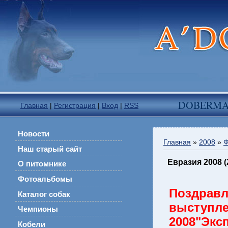
DOBERM
Главная
|
Регистрация
|
Вход
|
RSS
Новости
Главная
»
2008
»
Ф
Наш старый сайт
Евразия 2008 (
О питомнике
Фотоальбомы
Поздра
Каталог собак
выступле
Чемпионы
2008"Экс
Кобели