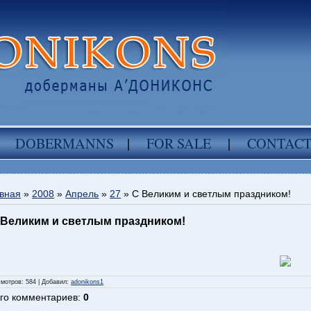
DOBERMANNS
|
FOR SALE
|
CONTAC
вная
»
2008
»
Апрель
»
27
» С Великим и светлым праздником!
 Великим и светлым праздником!
смотров
: 584 |
Добавил
:
adonikons1
го комментариев
:
0