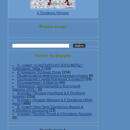
A`Donikons Origami
Форма входа
Новое на форуме
Л - помет ( САНТЬЯГО ИЗ ЗООСФЕРЫ *
А'Дониконс Эйва Л
(10)
А"Дониконс Устиния Успех
(154)
Правила ввоза животных в разные страны
(8)
Поздравляю с днём Рождения Х-помет!!!
(28)
Поздравляем с 8 Марта!
(44)
Чемпионат Центральной и Восточной
Европы 2015 г.
(0)
Ш-помет (Teraline Heartland & A`Donikons
Novella)
(224)
Н-помет (Teralain Midgard & A`Donikons Hillori
Hora)
(488)
Б- помет( King Style Dangerous Beauty &
A`Donikons Gospozha
(13)
А-помет (Teraline Floydt & A'Donikons Novella)
(9)