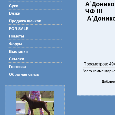
А`Донико
Суки
ЧФ !!!
Вязки
А`Донико
Продажа щенков
FOR SALE
Пометы
Форум
Выставки
Ссылки
Просмотров
: 49
Гостевая
Всего комментари
Обратная связь
Добавля