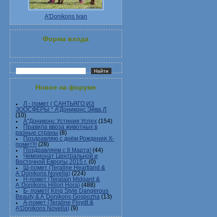
A'Donikons Ivan
Форма входа
Новое на форуме
Л - помет ( САНТЬЯГО ИЗ
ЗООСФЕРЫ * А'Дониконс Эйва Л
(10)
А"Дониконс Устиния Успех
(154)
Правила ввоза животных в
разные страны
(8)
Поздравляю с днём Рождения Х-
помет!!!
(28)
Поздравляем с 8 Марта!
(44)
Чемпионат Центральной и
Восточной Европы 2015 г.
(0)
Ш-помет (Teraline Heartland &
A`Donikons Novella)
(224)
Н-помет (Teralain Midgard &
A`Donikons Hillori Hora)
(488)
Б- помет( King Style Dangerous
Beauty & A`Donikons Gospozha
(13)
А-помет (Teraline Floydt &
A'Donikons Novella)
(9)