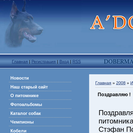
DOBERM
Главная
|
Регистрация
|
Вход
|
RSS
Новости
Главная
»
2008
»
И
Наш старый сайт
Поздравляю !
О питомнике
Фотоальбомы
Поздравл
Каталог собак
питомник
Чемпионы
Стэфан По
Кобели