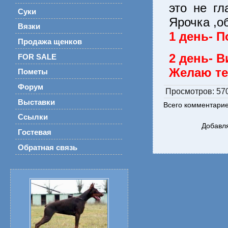
это не гл
Суки
Ярочка ,о
Вязки
1 день- П
Продажа щенков
2 день- В
FOR SALE
Желаю те
Пометы
Форум
Просмотров
: 57
Выставки
Всего комментари
Ссылки
Добавля
Гостевая
Обратная связь