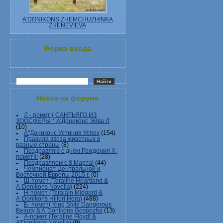
A'DONIKONS ZHEMCHUZHINKA
ZHENEVIEVA
Форма входа
Новое на форуме
Л - помет ( САНТЬЯГО ИЗ
ЗООСФЕРЫ * А'Дониконс Эйва Л
(10)
А"Дониконс Устиния Успех
(154)
Правила ввоза животных в
разные страны
(8)
Поздравляю с днём Рождения Х-
помет!!!
(28)
Поздравляем с 8 Марта!
(44)
Чемпионат Центральной и
Восточной Европы 2015 г.
(0)
Ш-помет (Teraline Heartland &
A`Donikons Novella)
(224)
Н-помет (Teralain Midgard &
A`Donikons Hillori Hora)
(488)
Б- помет( King Style Dangerous
Beauty & A`Donikons Gospozha
(13)
А-помет (Teraline Floydt &
A'Donikons Novella)
(9)