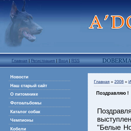
DOBERM
Главная
|
Регистрация
|
Вход
|
RSS
Новости
Главная
»
2008
»
И
Наш старый сайт
Поздравляю !
О питомнике
Фотоальбомы
Поздрав
Каталог собак
выступле
Чемпионы
"Белые Но
Кобели