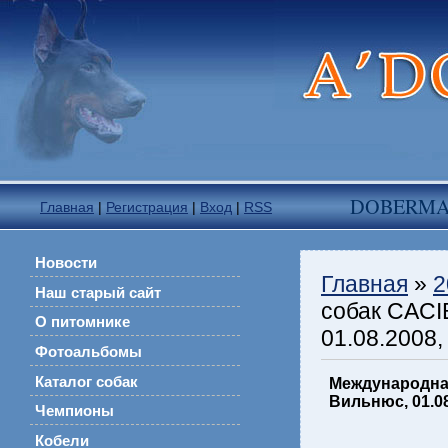
DOBERM
Главная
|
Регистрация
|
Вход
|
RSS
Новости
Главная
»
2
Наш старый сайт
собак CACIB
О питомнике
01.08.2008,
Фотоальбомы
Каталог собак
Международная
Вильнюс, 01.08
Чемпионы
Кобели