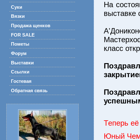
На состоя
Суки
выставке 
Вязки
Продажа щенков
А'Донико
FOR SALE
Мастерхо
Пометы
класс отк
Форум
Выставки
Поздрав
Ссылки
закрытие
Гостевая
Поздравл
Обратная связь
успешным
Теперь её
Юный Чем