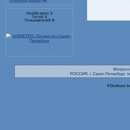
A'Donikons Novella)
(9)
Онлайн всего:
1
Гостей:
1
Пользователей:
0
Матросо
РОССИЯ, г. Санкт-Петербург, те
A'Donikons k