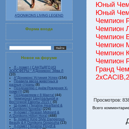
Юный Чем
Юный Чем
A'DONIKONS LIVING LEGEND
Чемпион 
Чемпион 
Форма входа
Чемпион 
Чемпион 
Чемпион 
Новое на форуме
Чемпион 
Гранд Чем
Л - помет ( САНТЬЯГО ИЗ
ЗООСФЕРЫ * А'Дониконс Эйва Л
(10)
2хCACIB,
А"Дониконс Устиния Успех
(154)
Правила ввоза животных в
разные страны
(8)
Поздравляю с днём Рождения Х-
помет!!!
(28)
Поздравляем с 8 Марта!
(44)
Чемпионат Центральной и
Просмотров
: 83
Восточной Европы 2015 г.
(0)
Ш-помет (Teraline Heartland &
Всего комментари
A`Donikons Novella)
(224)
Н-помет (Teralain Midgard &
A`Donikons Hillori Hora)
(488)
Б- помет( King Style Dangerous
Beauty & A`Donikons Gospozha
(13)
А-помет (Teraline Floydt &