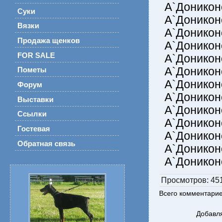
А`Доникон
Суки
А`Доникон
Вязки
А`Доникон
Продажа щенков
А`Донико
FOR SALE
А`Доникон
А`Доникон
Пометы
А`Донико
Форум
А`Доникон
Выставки
А`Доникон
Ссылки
А`Доникон
Гостевая
А`Доникон
Обратная связь
А`Доникон
А`Доникон
Просмотров
: 45
Всего комментари
Добавля