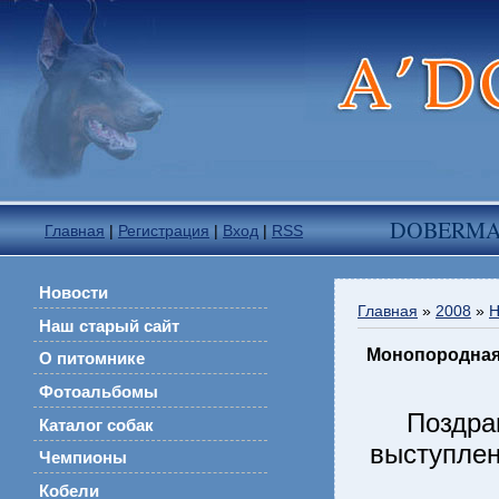
DOBERM
Главная
|
Регистрация
|
Вход
|
RSS
Новости
Главная
»
2008
»
Н
Наш старый сайт
Монопородная в
О питомнике
Фотоальбомы
Поздрав
Каталог собак
выступлен
Чемпионы
Кобели