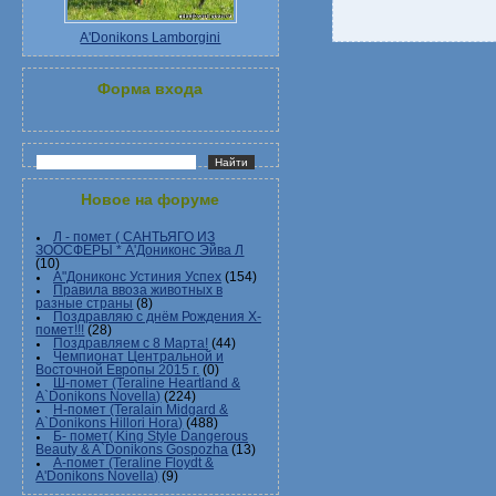
A'Donikons Lamborgini
Форма входа
Новое на форуме
Л - помет ( САНТЬЯГО ИЗ
ЗООСФЕРЫ * А'Дониконс Эйва Л
(10)
А"Дониконс Устиния Успех
(154)
Правила ввоза животных в
разные страны
(8)
Поздравляю с днём Рождения Х-
помет!!!
(28)
Поздравляем с 8 Марта!
(44)
Чемпионат Центральной и
Восточной Европы 2015 г.
(0)
Ш-помет (Teraline Heartland &
A`Donikons Novella)
(224)
Н-помет (Teralain Midgard &
A`Donikons Hillori Hora)
(488)
Б- помет( King Style Dangerous
Beauty & A`Donikons Gospozha
(13)
А-помет (Teraline Floydt &
A'Donikons Novella)
(9)