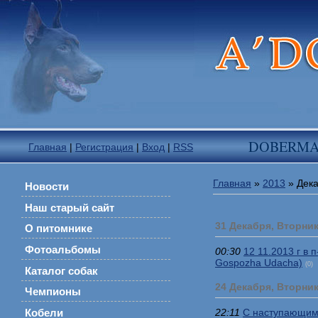
DOBERM
Главная
|
Регистрация
|
Вход
|
RSS
Главная
»
2013
»
Дек
Новости
Наш старый сайт
31 Декабря, Вторни
О питомнике
Фотоальбомы
00:30
12 11.2013 г в 
Gospozha Udacha)
(0)
Каталог собак
24 Декабря, Вторни
Чемпионы
22:11
С наступающим
Кобели