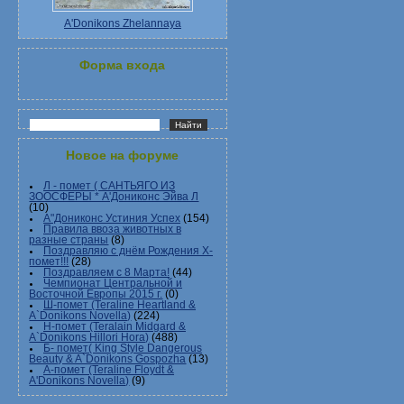
A'Donikons Zhelannaya
Форма входа
Новое на форуме
Л - помет ( САНТЬЯГО ИЗ
ЗООСФЕРЫ * А'Дониконс Эйва Л
(10)
А"Дониконс Устиния Успех
(154)
Правила ввоза животных в
разные страны
(8)
Поздравляю с днём Рождения Х-
помет!!!
(28)
Поздравляем с 8 Марта!
(44)
Чемпионат Центральной и
Восточной Европы 2015 г.
(0)
Ш-помет (Teraline Heartland &
A`Donikons Novella)
(224)
Н-помет (Teralain Midgard &
A`Donikons Hillori Hora)
(488)
Б- помет( King Style Dangerous
Beauty & A`Donikons Gospozha
(13)
А-помет (Teraline Floydt &
A'Donikons Novella)
(9)