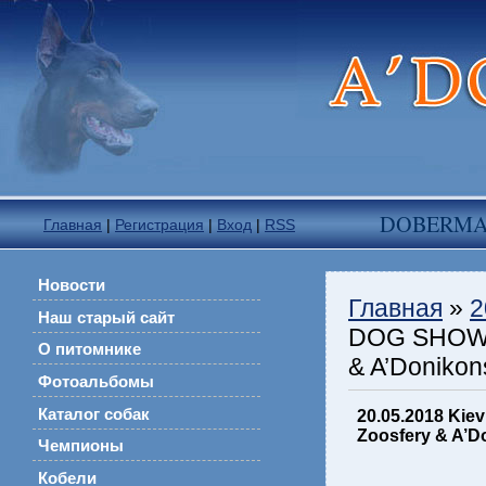
DOBERM
Главная
|
Регистрация
|
Вход
|
RSS
Новости
Главная
»
2
Наш старый сайт
DOG SHOW A’
О питомнике
& A’Doniko
Фотоальбомы
Каталог собак
20.05.2018 Kie
Zoosfery & A’D
Чемпионы
Кобели