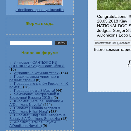
a'donikons opasnaya krasotka
Congratulations !!
20.05.2018 Kiev
Форма входа
NATIONAL DOG 
Judges: Sergei Sl
A’Donikons Lobo L
Просмотров
: 207 |
Добавил
:
Всего комментари
Новое на форуме
Л - помет ( САНТЬЯГО ИЗ
ЗООСФЕРЫ * А'Дониконс Эйва Л
(10)
А"Дониконс Устиния Успех
(154)
Правила ввоза животных в
разные страны
(8)
Поздравляю с днём Рождения Х-
помет!!!
(28)
Поздравляем с 8 Марта!
(44)
Чемпионат Центральной и
Восточной Европы 2015 г.
(0)
Ш-помет (Teraline Heartland &
A`Donikons Novella)
(224)
Н-помет (Teralain Midgard &
A`Donikons Hillori Hora)
(488)
Б- помет( King Style Dangerous
Beauty & A`Donikons Gospozha
(13)
А-помет (Teraline Floydt &
A'Donikons Novella)
(9)