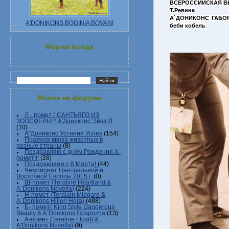
ВСЕРОССИЙСКАЯ ВЫ
Т.Ревина
А`ДОНИКОНС ГАБОР 
A'DONIKONS BOGINIA BOVANI
беби кобель
Форма входа
Новое на форуме
Л - помет ( САНТЬЯГО ИЗ
ЗООСФЕРЫ * А'Дониконс Эйва Л
(10)
А"Дониконс Устиния Успех
(154)
Правила ввоза животных в
разные страны
(8)
Поздравляю с днём Рождения Х-
помет!!!
(28)
Поздравляем с 8 Марта!
(44)
Чемпионат Центральной и
Восточной Европы 2015 г.
(0)
Ш-помет (Teraline Heartland &
A`Donikons Novella)
(224)
Н-помет (Teralain Midgard &
A`Donikons Hillori Hora)
(488)
Б- помет( King Style Dangerous
Beauty & A`Donikons Gospozha
(13)
А-помет (Teraline Floydt &
A'Donikons Novella)
(9)