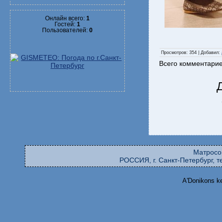
Онлайн всего:
1
Гостей:
1
Пользователей:
0
Просмотров
: 354 |
Добавил
:
Всего комментари
Матросо
РОССИЯ, г. Санкт-Петербург, те
A'Donikons k