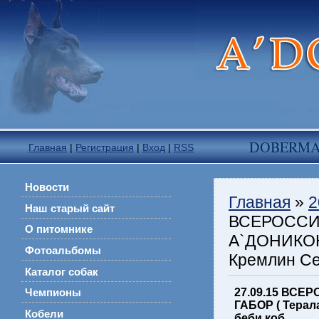
DOBERM
Главная
|
Регистрация
|
Вход
|
RSS
Новости
Главная
»
2
Наш старый сайт
ВСЕРОССИЙ
О питомнике
А`ДОНИКОН
Фотоальбомы
Кремлин Се
Каталог собак
27.09.15 ВСЕ
Чемпионы
ГАБОР ( Терал
Кобели
беби коб