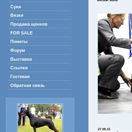
Суки
Вязки
Продажа щенков
FOR SALE
Пометы
Форум
Выставки
Ссылки
Гостевая
Обратная связь
27.09.15