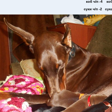
коб ч/п -4 коб
суки ч/п -2 сука