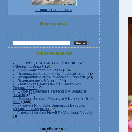
A'Donikons Yanis Yarvi
Форма входа
Новое на форуме
Л - помет ( САНТЬЯГО ИЗ ЗООСФЕРЫ *
А'Дониконс Эйва Л
(10)
А"Дониконс Устиния Успех
(154)
Правила ввоза животных в разные страны
(8)
Поздравляю с днём Рождения Х-помет!!!
(28)
Поздравляем с 8 Марта!
(44)
Чемпионат Центральной и Восточной
Европы 2015 г.
(0)
Ш-помет (Teraline Heartland & A`Donikons
Novella)
(224)
Н-помет (Teralain Midgard & A`Donikons Hillori
Hora)
(488)
Б- помет( King Style Dangerous Beauty &
A`Donikons Gospozha
(13)
А-помет (Teraline Floydt & A'Donikons Novella)
(9)
Онлайн всего:
1