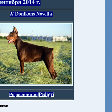
нтября 2014 г.
A`Donikons
Novella
Родо
словная|Pedigri
енков