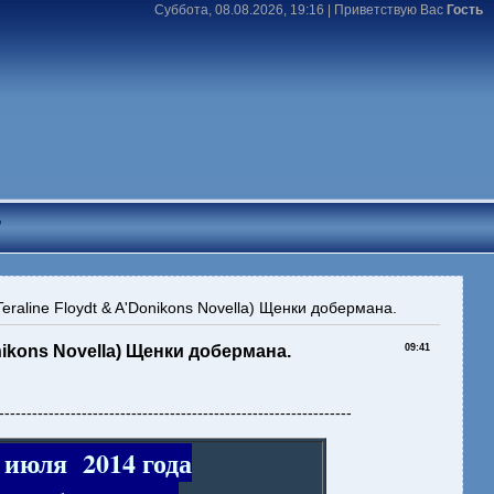
Суббота, 08.08.2026, 19:16 |
Приветствую Вас
Гость
T
(Teraline Floydt & A'Donikons Novella) Щенки добермана.
Donikons Novella) Щенки добермана.
09:41
----------------------------------------------------------------
1 июля 2014 года