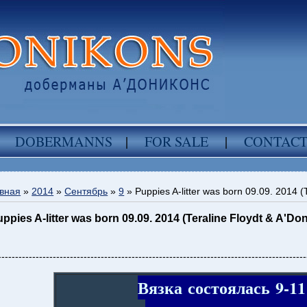
DOBERMANNS
|
FOR SALE
|
CONTAC
вная
»
2014
»
Сентябрь
»
9
» Puppies A-litter was born 09.09. 2014 
ppies A-litter was born 09.09. 2014 (Teraline Floydt & A'
------------------------------------------------------------------------------------------
Вя
зк
а состоялась 9-1