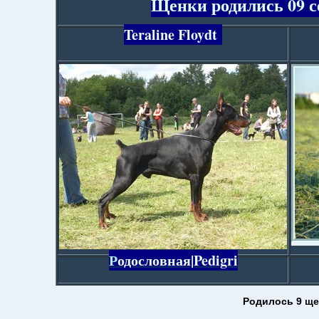
Щенки родились 09 се
Teraline Floydt
Р
одословная|Pedigri
Родилось 9 щ