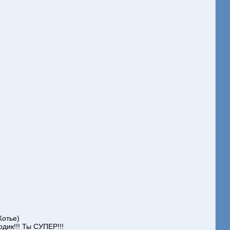
Жотье)
дик!!! Ты СУПЕР!!!