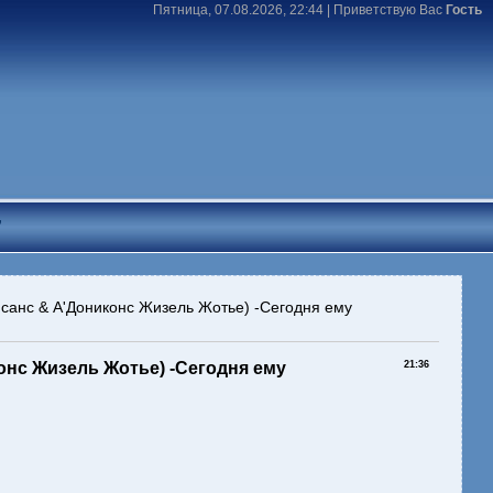
Пятница, 07.08.2026, 22:44 |
Приветствую Вас
Гость
T
нсанс & А'Дониконс Жизель Жотье) -Сегодня ему
онс Жизель Жотье) -Сегодня ему
21:36