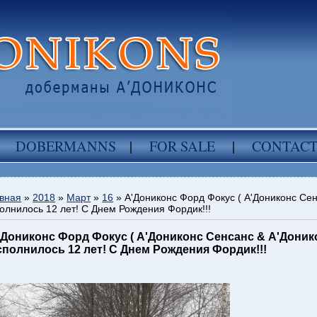
DOBERMANNS
|
FOR SALE
|
CONTAC
вная
»
2018
»
Март
»
16
» А'Дониконс Форд Фокус ( А'Дониконс Се
олнилось 12 лет! С Днем Рождения Фордик!!!
'Дониконс Форд Фокус ( А'Дониконс Сенсанс & А'Доник
сполнилось 12 лет! С Днем Рождения Фордик!!!