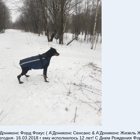
'Дониконс Форд Фокус ( А'Дониконс Сенсанс & А'Дониконс Жизель 
егодня- 16.03.2018 г ему исполнилось 12 лет! С Днем Рождения Фор