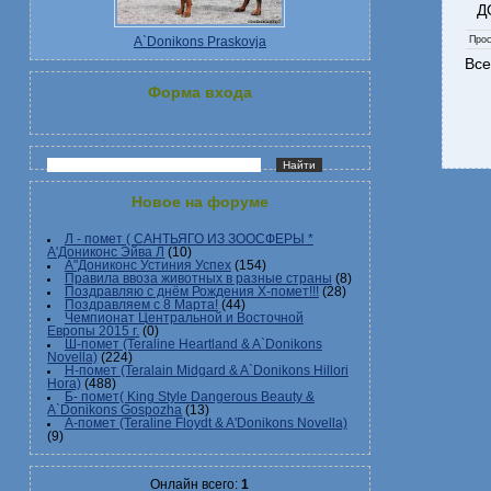
Д
Про
A`Donikons Praskovja
Все
Форма входа
Новое на форуме
Л - помет ( САНТЬЯГО ИЗ ЗООСФЕРЫ *
А'Дониконс Эйва Л
(10)
А"Дониконс Устиния Успех
(154)
Правила ввоза животных в разные страны
(8)
Поздравляю с днём Рождения Х-помет!!!
(28)
Поздравляем с 8 Марта!
(44)
Чемпионат Центральной и Восточной
Европы 2015 г.
(0)
Ш-помет (Teraline Heartland & A`Donikons
Novella)
(224)
Н-помет (Teralain Midgard & A`Donikons Hillori
Hora)
(488)
Б- помет( King Style Dangerous Beauty &
A`Donikons Gospozha
(13)
А-помет (Teraline Floydt & A'Donikons Novella)
(9)
Онлайн всего:
1