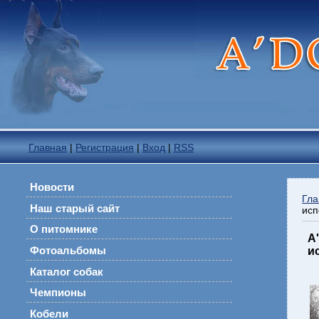
Главная
|
Регистрация
|
Вход
|
RSS
Новости
Гла
Наш старый сайт
исп
О питомнике
А
Фотоальбомы
и
Каталог собак
Чемпионы
Кобели