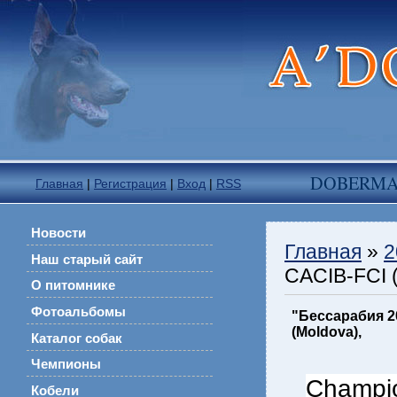
DOBERM
Главная
|
Регистрация
|
Вход
|
RSS
Новости
Главная
»
2
Наш старый сайт
CACIB-FCI (
О питомнике
Фотоальбомы
"Бессарабия 20
(Moldova),
Каталог собак
Чемпионы
Champi
Кобели