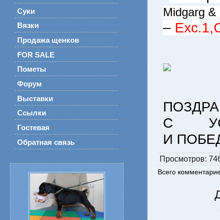
Midgarg &
Суки
–
Exc.1,
Вязки
Продажа щенков
FOR SALE
Пометы
Форум
Выставки
ПОЗДР
Ссылки
С УС
Гостевая
И ПОБЕ
Обратная связь
Просмотров
: 74
Всего комментари