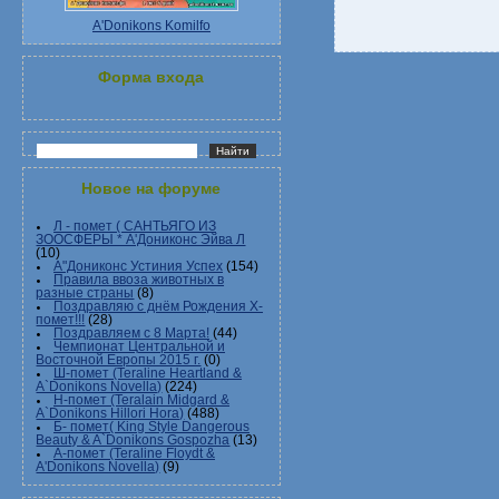
A'Donikons Komilfo
Форма входа
Новое на форуме
Л - помет ( САНТЬЯГО ИЗ
ЗООСФЕРЫ * А'Дониконс Эйва Л
(10)
А"Дониконс Устиния Успех
(154)
Правила ввоза животных в
разные страны
(8)
Поздравляю с днём Рождения Х-
помет!!!
(28)
Поздравляем с 8 Марта!
(44)
Чемпионат Центральной и
Восточной Европы 2015 г.
(0)
Ш-помет (Teraline Heartland &
A`Donikons Novella)
(224)
Н-помет (Teralain Midgard &
A`Donikons Hillori Hora)
(488)
Б- помет( King Style Dangerous
Beauty & A`Donikons Gospozha
(13)
А-помет (Teraline Floydt &
A'Donikons Novella)
(9)