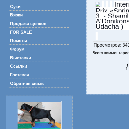
Inte
Суки
Prix «Spri
3. - Shami
Вязки
A'Donikon
Продажа щенков
Udacha ) 
FOR SALE
Пометы
Просмотров
: 34
Форум
Всего комментари
Выставки
Ссылки
Гостевая
Обратная связь