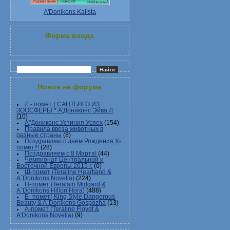
A'Donikons Kalista
Форма входа
Новое на форуме
Л - помет ( САНТЬЯГО ИЗ
ЗООСФЕРЫ * А'Дониконс Эйва Л
(10)
А"Дониконс Устиния Успех
(154)
Правила ввоза животных в
разные страны
(8)
Поздравляю с днём Рождения Х-
помет!!!
(28)
Поздравляем с 8 Марта!
(44)
Чемпионат Центральной и
Восточной Европы 2015 г.
(0)
Ш-помет (Teraline Heartland &
A`Donikons Novella)
(224)
Н-помет (Teralain Midgard &
A`Donikons Hillori Hora)
(488)
Б- помет( King Style Dangerous
Beauty & A`Donikons Gospozha
(13)
А-помет (Teraline Floydt &
A'Donikons Novella)
(9)