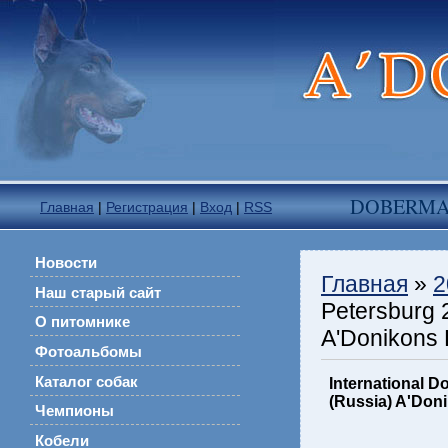
DOBERM
Главная
|
Регистрация
|
Вход
|
RSS
Новости
Главная
»
2
Наш старый сайт
Petersburg 
О питомнике
A'Donikons 
Фотоальбомы
Каталог собак
International 
(Russia) A'Don
Чемпионы
Кобели