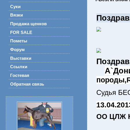
Суки
Вязки
Поздрав
Продажа щенков
FOR SALE
Пометы
Форум
Выставки
Поздра
Ссылки
А`Дон
Гостевая
породы,R
Обратная связь
Судья БЕ
13.04.201
ОО ЦЛЖ 