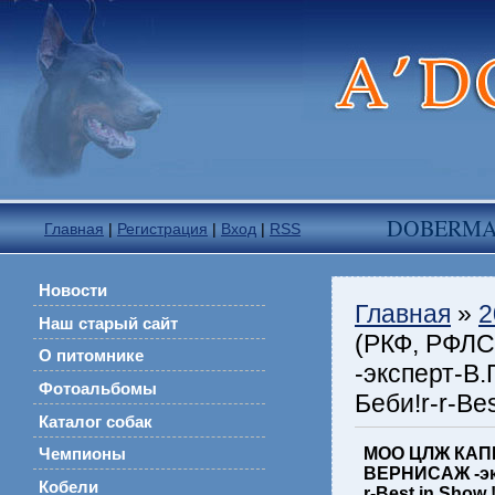
DOBERM
Главная
|
Регистрация
|
Вход
|
RSS
Новости
Главная
»
2
Наш старый сайт
(РКФ, РФЛ
О питомнике
-эксперт-В
Фотоальбомы
Беби!r-r-Bes
Каталог собак
МОО ЦЛЖ КАПИ
Чемпионы
ВЕРНИСАЖ -экс
Кобели
r-Best in Show 