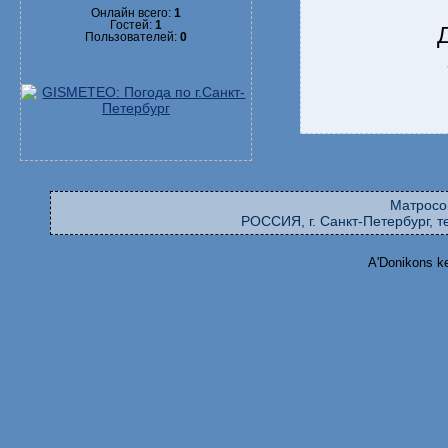
Онлайн всего:
1
Гостей:
1
Пользователей:
0
Матросо
РОССИЯ, г. Санкт-Петербург, те
A'Donikons k