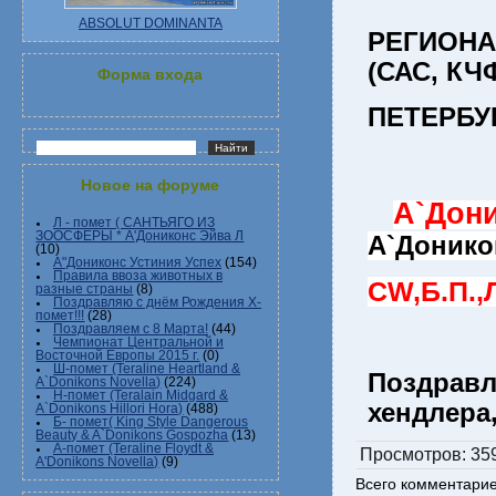
ABSOLUT DOMINANTA
РЕГИОНА
(САС, КЧ
Форма входа
ПЕТЕРБУ
Новое на форуме
А`Дон
Л - помет ( САНТЬЯГО ИЗ
ЗООСФЕРЫ * А'Дониконс Эйва Л
А`Доникон
(10)
А"Дониконс Устиния Успех
(154)
Правила ввоза животных в
CW,Б.П.,
разные страны
(8)
Поздравляю с днём Рождения Х-
помет!!!
(28)
Поздравляем с 8 Марта!
(44)
Чемпионат Центральной и
Восточной Европы 2015 г.
(0)
Ш-помет (Teraline Heartland &
Поздравл
A`Donikons Novella)
(224)
Н-помет (Teralain Midgard &
хендлера
A`Donikons Hillori Hora)
(488)
Б- помет( King Style Dangerous
Beauty & A`Donikons Gospozha
(13)
А-помет (Teraline Floydt &
Просмотров
: 35
A'Donikons Novella)
(9)
Всего комментари